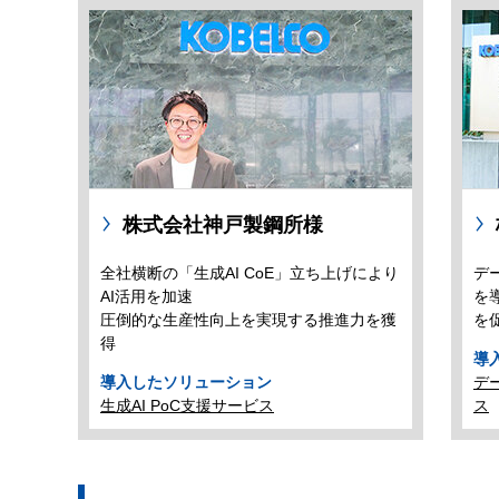
株式会社神戸製鋼所様
全社横断の「生成AI CoE」立ち上げにより
デー
AI活用を加速
を
圧倒的な生産性向上を実現する推進力を獲
を
得
導
導入したソリューション
デ
生成AI PoC支援サービス
ス