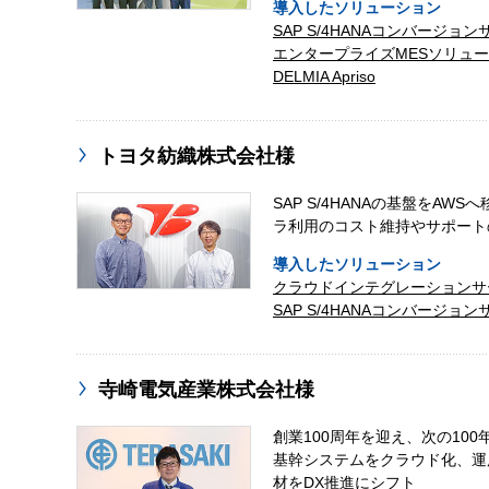
導入したソリューション
SAP S/4HANAコンバージョンサ
エンタープライズMESソリュ
DELMIA Apriso
トヨタ紡織株式会社様
SAP S/4HANAの基盤をAWS
ラ利用のコスト維持やサポート
導入したソリューション
クラウドインテグレーションサ
SAP S/4HANAコンバージョンサ
寺崎電気産業株式会社様
創業100周年を迎え、次の100
基幹システムをクラウド化、運
材をDX推進にシフト