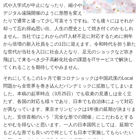
式や入学式が中止になったり、縮小や
デジタル遠隔開催のように形態を変え
たりで通常と違って少し可哀そうですね。でも後々にはそれが
却って忘れ得ぬ思い出、人生の歴史として焼き付くのかもしれ
ません。当社ではこれからのIT人材不足に対応するために例年
から倍増の新入社員をこの1日に迎えます。令和時代を担う新た
な世代が当社を入口に社会人となり、足元のショックなど吹き
飛ばして来るべき少子高齢化社会の課題をITサービスで解決し
てくれることを期待してやみません。
それにしてもこの1ヶ月で新コロナショックは中国武漢のLocal
問題から全世界を巻き込んだパンデミックに拡散してしまいま
した。本稿の起草時点（3月25日）でも収束の見通しは全く立
たず、各国の対応も様々であり、日本でも自治体によって対応
が異なっています。東京オリンピックは1年後の延期が決まりま
した。安倍首相のいう「完全な形での開催」にこだわるとする
とやむを得ないと思います。一人の日本国民としては、延期で
もどんな形でも良いので何としても日本で実施してもらいたい