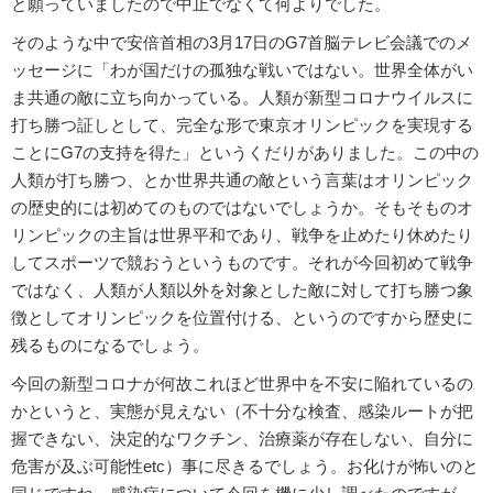
と願っていましたので中止でなくて何よりでした。
そのような中で安倍首相の3月17日のG7首脳テレビ会議でのメ
ッセージに「わが国だけの孤独な戦いではない。世界全体がい
ま共通の敵に立ち向かっている。人類が新型コロナウイルスに
打ち勝つ証しとして、完全な形で東京オリンピックを実現する
ことにG7の支持を得た」というくだりがありました。この中の
人類が打ち勝つ、とか世界共通の敵という言葉はオリンピック
の歴史的には初めてのものではないでしょうか。そもそものオ
リンピックの主旨は世界平和であり、戦争を止めたり休めたり
してスポーツで競おうというものです。それが今回初めて戦争
ではなく、人類が人類以外を対象とした敵に対して打ち勝つ象
徴としてオリンピックを位置付ける、というのですから歴史に
残るものになるでしょう。
今回の新型コロナが何故これほど世界中を不安に陥れているの
かというと、実態が見えない（不十分な検査、感染ルートが把
握できない、決定的なワクチン、治療薬が存在しない、自分に
危害が及ぶ可能性etc）事に尽きるでしょう。お化けが怖いのと