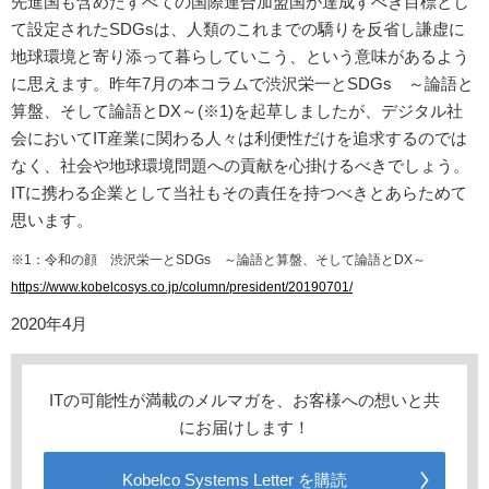
先進国も含めたすべての国際連合加盟国が達成すべき目標とし
て設定されたSDGsは、人類のこれまでの驕りを反省し謙虚に
地球環境と寄り添って暮らしていこう、という意味があるよう
に思えます。昨年7月の本コラムで渋沢栄一とSDGs ～論語と
算盤、そして論語とDX～(※1)を起草しましたが、デジタル社
会においてIT産業に関わる人々は利便性だけを追求するのでは
なく、社会や地球環境問題への貢献を心掛けるべきでしょう。
ITに携わる企業として当社もその責任を持つべきとあらためて
思います。
※1：令和の顔 渋沢栄一とSDGs ～論語と算盤、そして論語とDX～
https://www.kobelcosys.co.jp/column/president/20190701/
2020年4月
ITの可能性が満載のメルマガを、お客様への想いと共
にお届けします！
Kobelco Systems Letter を購読