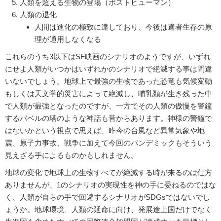
人類を超える生物の登場（ポストヒューマン）
人類の退化
人間は進化の極致に達しており、今後は適者生存の原
理が通用しなくなる
これらのうち3以下はSF映画のシナリオのようですが、いずれ
にせよ人類がいつかはいずれかのシナリオで絶滅する事は間違
いないでしょう。地球上で最強の生物であった恐竜も気候変動
もしくは天文学的災害によって絶滅し、哺乳類が生き残った中
で人類が最強となったのですが、一方でその人類の傲慢を警鐘
するバベルの塔のような神話も昔からあります。神様の警鐘で
はないかという視点で思えば、昨今の台風など異常気象や地
震、原子力事故、戦争に加えて今回のパンデミックもそういう
見えざる手によるものかもしれません。
地球の変化で地球上の生物すべてが絶滅する時が来るのは仕方
ありませんが、1のシナリオの実現性を神の手に委ねるのではな
く、人類が自らの手で回避するシナリオがSDGsではないでし
ょうか。地球環境、人類の延命に向け、発展途上国だけでなく