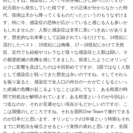
同じですね。感染症について今回を機に少し調べたのですが、
紀元前から発生していた様です。その正体が分からなかった時
代、疫病は天から降ってくるものだったというのもうなずけま
す。特に今、感染症の恐怖が広がっていると感じる人も多いか
もしれませんが、人類と感染症は非常に長いつきあいがありま
す。歴史的な出来事として記録されているだけでも、14世紀に
流行したペスト、15世紀には梅毒、17～18世紀にかけて天然
痘、近代でも結核やコレラなど様々な感染症と人類は闘い、そ
の都度絶滅の危機を感じてきました。前述したようにオリンピ
ックに影響を及ぼしたのは今回初めてですが、1国ではなく人類
として感染症と戦ってきた歴史は永いのですね。そしてそれら
を振り返ると、感染症で全人口の何分の一かが亡くなるといっ
た絶滅の危機が起こるようなことは決してなく、ある程度の時
間で対処法が解明されています。ある程度というのが今回はい
つ迄なのか、それが見通せない現在がもどかしいのですが、こ
こは我慢のしどころですね。それを国民One Teamで遂行できる
のが日本だと思います。オリンピックの1年後という時期もそれ
までに対処法を確立させるという覚悟の表れと思います。全国