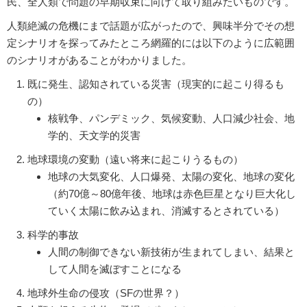
民、全人類で問題の早期収束に向けて取り組みたいものです。
人類絶滅の危機にまで話題が広がったので、興味半分でその想
定シナリオを探ってみたところ網羅的には以下のように広範囲
のシナリオがあることがわかりました。
既に発生、認知されている災害（現実的に起こり得るも
の）
核戦争、パンデミック、気候変動、人口減少社会、地
学的、天文学的災害
地球環境の変動（遠い将来に起こりうるもの）
地球の大気変化、人口爆発、太陽の変化、地球の変化
（約70億～80億年後、地球は赤色巨星となり巨大化し
ていく太陽に飲み込まれ、消滅するとされている）
科学的事故
人間の制御できない新技術が生まれてしまい、結果と
して人間を滅ぼすことになる
地球外生命の侵攻（SFの世界？）