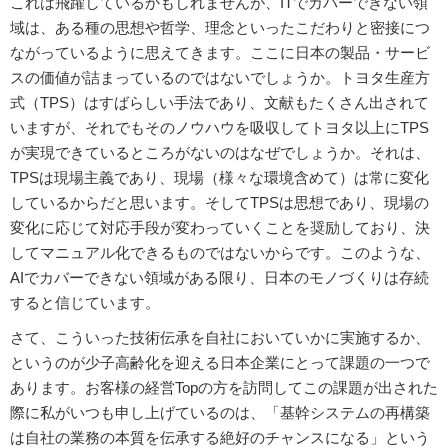
これは飛躍しているかもしれませんが、ITでカバーできない領
域は、ある種の思想や哲学、理念といったこだわりと密接につ
ながっているように思えてきます。ここに日本の製品・サービ
スの価値が詰まっているのではないでしょうか。トヨタ生産方
式（TPS）はすばらしい手法であり、文献もたくさん出されて
いますが、それでもそのノウハウを吸収してトヨタ以上にTPS
が実現できているところがないのはなぜでしょうか。それは、
TPSは現場主義であり、現場（様々な環境含めて）は常に変化
しているからだと思います。そしてTPSは思想であり、現場の
変化に応じて対応手段が変わっていくことを奨励しており、決
してマニュアル化できるものではないからです。このような、
AIでカバーできない領域がある限り、日本のモノづくりは存続
すると信じています。
さて、こういった技術伝承を自社においていかに実施するか、
というのが少子高齢化を迎える日本企業にとって課題の一つで
あります。お客様の経営Topの方を訪問してこの課題が出された
際に私がいつも申し上げているのは、「基幹システムの再構築
は自社の業務の本質を伝承する絶好のチャンスになる」という