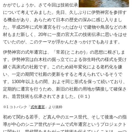
かがでしょうか。さて今回は技術伝承
について考えてみました。先日、久しぶりに伊勢神宮を参拝す
る機会があり、あらためて日本の歴史の深みに感じ入りまし
た。平成25年に式年遷宮を行ったばかりで建物や鳥居などの木
材もまだ新しく、20年に一度の宮大工の技術伝承に思いをはせ
ていたのが、このテーマが浮かんだきっかけでもあります。
伊勢神宮の式年遷宮は、「常若(とこわか)」の思想に根ざしま
す。伊勢神宮は白木柱の掘っ立てによる弥生時代の様式を受け
継ぐ高床式の社殿です。このため経年変化による老朽化を嫌
い、一定の期間で社殿の更新をすると考えられているそうで
す。1300年以上もの間、およそ同じ形式を保って続いており、
定期的に遷宮を行うため、新旧の社殿の用地が隣接して確保さ
れ、造営技術も伝承されてきました。(※１)
※1 コトバンク「
式年遷宮
」より抜粋
初めて関わる若手、ど真ん中のエース世代、そして後進への指
導が中心のシニア世代がチームで式年遷宮というプロジェクト
に関わり、世代間をまたがって技術を伝えていくことは、一つ