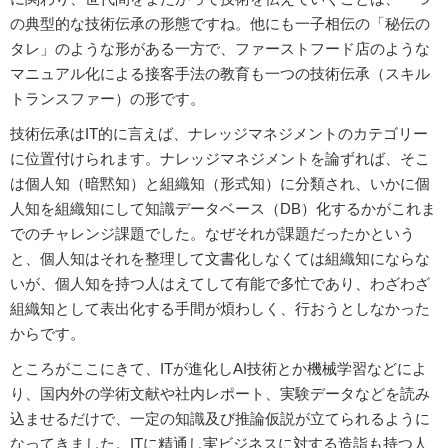
の典型的な技術伝承の形態ですね。他にも一子相伝の「秘伝の
タレ」のような形がある一方で、ファーストフード店のような
マニュアル化による接客手法の教育も一つの技術伝承（スキル
トランスファー）の形です。
技術伝承はIT的に言えば、ナレッジマネジメントのカテゴリー
に位置付けられます。ナレッジマネジメントを論ずれば、そこ
は個人知（暗黙知）と組織知（形式知）に分類され、いかに個
人知を組織知にして知識データベース（DB）化するかがこれま
でのチャレンジ課題でした。なぜそれが課題だったかという
と、個人知はそれを整理して文書化しなくては組織知にならな
いが、個人知を持つ人はえてして有能で多忙であり、わざわざ
組織知として表出化する手間が煩わしく、行おうとしなかった
からです。
ところがここにきて、ITが進化しAI技術とか機械学習などによ
り、国内外の学術文献や社内レポート、実験データなどを読み
込ませるだけで、一定の知識及び推論仮説が立てられるように
なってきました。ITに精通し実ビジネスに対する造詣も持つ人