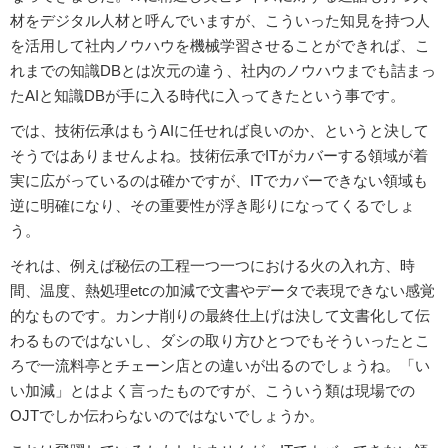
材をデジタル人材と呼んでいますが、こういった知見を持つ人
を活用して社内ノウハウを機械学習させることができれば、こ
れまでの知識DBとは次元の違う、社内のノウハウまでも詰まっ
たAIと知識DBが手に入る時代に入ってきたという事です。
では、技術伝承はもうAIに任せれば良いのか、というと決して
そうではありませんよね。技術伝承でITがカバーする領域が着
実に広がっているのは確かですが、ITでカバーできない領域も
逆に明確になり、その重要性が浮き彫りになってくるでしょ
う。
それは、例えば秘伝の工程一つ一つにおける火の入れ方、時
間、温度、熱処理etcの加減で文書やデータで表現できない感覚
的なものです。カンナ削りの最終仕上げは決して文書化して伝
わるものではないし、ダシの取り方ひとつでもそういったとこ
ろで一流料亭とチェーン店との違いが出るのでしょうね。「い
い加減」とはよく言ったものですが、こういう類は現場での
OJTでしか伝わらないのではないでしょうか。