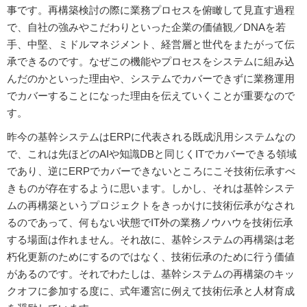
事です。再構築検討の際に業務プロセスを俯瞰して見直す過程
で、自社の強みやこだわりといった企業の価値観／DNAを若
手、中堅、ミドルマネジメント、経営層と世代をまたがって伝
承できるのです。なぜこの機能やプロセスをシステムに組み込
んだのかといった理由や、システムでカバーできずに業務運用
でカバーすることになった理由を伝えていくことが重要なので
す。
昨今の基幹システムはERPに代表される既成汎用システムなの
で、これは先ほどのAIや知識DBと同じくITでカバーできる領域
であり、逆にERPでカバーできないところにこそ技術伝承すべ
きものが存在するように思います。しかし、それは基幹システ
ムの再構築というプロジェクトをきっかけに技術伝承がなされ
るのであって、何もない状態でIT外の業務ノウハウを技術伝承
する場面は作れません。それ故に、基幹システムの再構築は老
朽化更新のためにするのではなく、技術伝承のために行う価値
があるのです。それでわたしは、基幹システムの再構築のキッ
クオフに参加する度に、式年遷宮に例えて技術伝承と人材育成