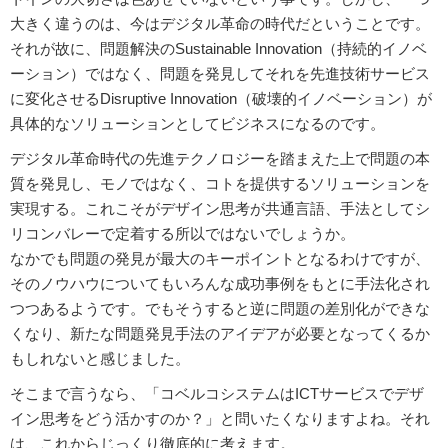
大きく違うのは、今はデジタル革命の時代だということです。
それが故に、問題解決のSustainable Innovation（持続的イノベ
ーション）ではなく、問題を発見してそれを先進技術サービス
に変化させるDisruptive Innovation（破壊的イノベーション）が
具体的なソリューションとしてビジネスになるのです。
デジタル革命時代の先進テクノロジーを踏まえた上で問題の本
質を発見し、モノではなく、コトを提供するソリューションを
実現する。これこそがデザイン思考が共通言語、手法としてシ
リコンバレーで定着する所以ではないでしょうか。
なかでも問題の発見が最大のキーポイントとなるわけですが、
そのノウハウについてもいろんな成功事例をもとに手法化され
つつあるようです。でもそうすると逆に問題の差別化ができな
くなり、新たな問題発見手法のアイデアが必要となってくるか
もしれないと感じました。
そこまで言うなら、「コベルコシステムはICTサービスでデザ
イン思考をどう活かすのか？」と問いたくなりますよね。それ
は、これからじっくり徹底的に考えます。