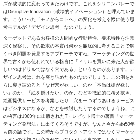
ズが破壊的に変わってきたわけです。これをシリコンバレーで
はDisruptive Innovation（破壊的イノベーション）と呼んでいま
す。こういった「モノからコトへ」の変化を考える際に使う思
考モデルが「デザイン思考」なのでしょう。
ターゲットであるお客様の人間的な行動特性、要求特性を注意
深く観察し、その欲求の本質は何かを徹底的に考えることで解
くべき問題を発見するアプローチですね。マーケティングの世
界で古くから使われている格言に「ドリルを買いに来た人が欲
しいのはドリルではなく穴である」というものがあります。デ
ザイン思考はこれを突き詰めたものなのでしょう。この例をさ
らに突き詰めると「なぜ穴が欲しい」のか「本当は棚が欲し
い」のか、「絵を掛けたい」のか、などを徹底的に考え抜き、
絵画提供サービスを考案したり、穴を一つずつあけるサービス
はビジネスになるか、などを検討したりするのでしょうね。 こ
の格言は1969年に出版されたT・レビット博士の著書「マーケ
ティング発想法」に出てくるそうですが、なんと今から約50年
も前の話です。この時からプロダクトアウトではなくマーケッ
トインの大切さは色あせていないという事です。しかし、一つ