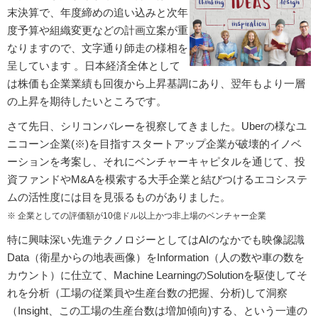
末決算で、年度締めの追い込みと次年
度予算や組織変更などの計画立案が重
なりますので、文字通り師走の様相を
呈しています 。日本経済全体として
は株価も企業業績も回復から上昇基調にあり、翌年もより一層
の上昇を期待したいところです。
さて先日、シリコンバレーを視察してきました。Uberの様なユ
ニコーン企業(※)を目指すスタートアップ企業が破壊的イノベ
ーションを考案し、それにベンチャーキャピタルを通じて、投
資ファンドやM&Aを模索する大手企業と結びつけるエコシステ
ムの活性度には目を見張るものがありました。
※ 企業としての評価額が10億ドル以上かつ非上場のベンチャー企業
特に興味深い先進テクノロジーとしてはAIのなかでも映像認識
Data（衛星からの地表画像）をInformation（人の数や車の数を
カウント）に仕立て、Machine LearningのSolutionを駆使してそ
れを分析（工場の従業員や生産台数の把握、分析)して洞察
（Insight、この工場の生産台数は増加傾向)する、という一連の