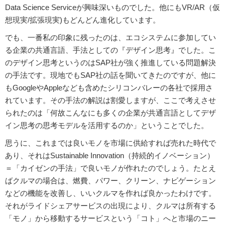
Data Science Serviceが興味深いものでした。他にもVR/AR（仮
想現実/拡張現実)もどんどん進化しています。
でも、一番私の印象に残ったのは、エコシステムに参加してい
る企業の共通言語、手法としての『デザイン思考』でした。こ
のデザイン思考というのはSAP社が強く推進している問題解決
の手法です。現地でもSAP社の話を聞いてきたのですが、他に
もGoogleやAppleなども含めたシリコンバレーの各社で採用さ
れています。その手法の解説は割愛しますが、ここで考えさせ
られたのは「何故こんなにも多くの企業が共通言語としてデザ
イン思考の思考モデルを活用するのか」ということでした。
思うに、これまでは良いモノを市場に供給すれば売れた時代で
あり、それはSustainable Innovation（持続的イノベーション）
＝「カイゼンの手法」で良いモノが作れたのでしょう。たとえ
ばクルマの場合は、燃費、パワー、クリーン、ナビゲーション
などの機能を改善し、いいクルマを作れば良かったわけです。
それがライドシェアサービスの出現により、クルマは所有する
「モノ」から移動するサービスという「コト」へと市場のニー