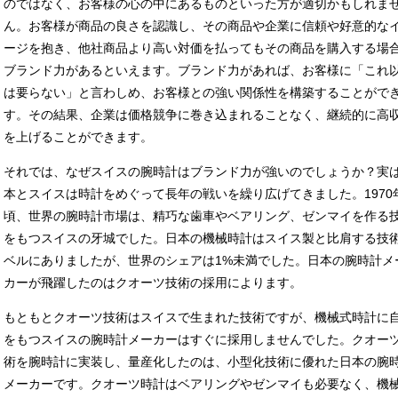
のではなく、お客様の心の中にあるものといった方が適切かもしれま
ん。お客様が商品の良さを認識し、その商品や企業に信頼や好意的な
ージを抱き、他社商品より高い対価を払ってもその商品を購入する場
ブランド力があるといえます。ブランド力があれば、お客様に「これ
は要らない」と言わしめ、お客様との強い関係性を構築することがで
す。その結果、企業は価格競争に巻き込まれることなく、継続的に高
を上げることができます。
それでは、なぜスイスの腕時計はブランド力が強いのでしょうか？実
本とスイスは時計をめぐって長年の戦いを繰り広げてきました。1970
頃、世界の腕時計市場は、精巧な歯車やベアリング、ゼンマイを作る
をもつスイスの牙城でした。日本の機械時計はスイス製と比肩する技
ベルにありましたが、世界のシェアは1%未満でした。日本の腕時計メ
カーが飛躍したのはクオーツ技術の採用によります。
もともとクオーツ技術はスイスで生まれた技術ですが、機械式時計に
をもつスイスの腕時計メーカーはすぐに採用しませんでした。クオー
術を腕時計に実装し、量産化したのは、小型化技術に優れた日本の腕
メーカーです。クオーツ時計はベアリングやゼンマイも必要なく、機