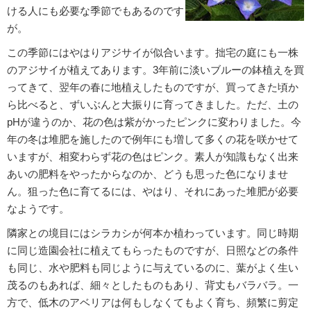
ける人にも必要な季節でもあるのです
が。
この季節にはやはりアジサイが似合います。拙宅の庭にも一株
のアジサイが植えてあります。3年前に淡いブルーの鉢植えを買
ってきて、翌年の春に地植えしたものですが、買ってきた頃か
ら比べると、ずいぶんと大振りに育ってきました。ただ、土の
pHが違うのか、花の色は紫がかったピンクに変わりました。今
年の冬は堆肥を施したので例年にも増して多くの花を咲かせて
いますが、相変わらず花の色はピンク。素人が知識もなく出来
あいの肥料をやったからなのか、どうも思った色になりませ
ん。狙った色に育てるには、やはり、それにあった堆肥が必要
なようです。
隣家との境目にはシラカシが何本か植わっています。同じ時期
に同じ造園会社に植えてもらったものですが、日照などの条件
も同じ、水や肥料も同じように与えているのに、葉がよく生い
茂るのもあれば、細々としたものもあり、背丈もバラバラ。一
方で、低木のアベリアは何もしなくてもよく育ち、頻繁に剪定