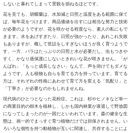
しないと暴れてしまって景観を損ねるほどです。
花を見ても、胡蝶蘭は、水加減と日照と温度をある範囲に保て
ば、毎年花をつけます。商品価値を出すには相当な努力と技術
が必要のようですが、花を咲かせる程度なら、素人の私にもで
きます。水をあげすぎたり、日照が強かったり、あれこれ失敗
もありますが、概して世話をしすぎないほうが良く育つようで
す。一方、バラはたっぷりの日照と水が必要だし、虫もつきや
すく、かなり過保護にしないときれいな花が咲きません。「が
んばれ」「もっと成長しなさい」なんて、声を掛けてもダメな
ようです。人も植物も自らを育てる力を持っています。育てる
方は、それぞれの性格にあわせて育て方を変える「気配り」と
「丁寧さ」が必要なのかもしれませんね。
現代病のひとつとなった花粉症。これは、杉やヒノキなど単一
の商業目的の樹木を植林し、しかも国内林業が衰退して野放図
になってしまったのが一因だといわれています。森の健全な生
態は、画一的でまっすぐ育つ植物だけでは担保されません。い
ろいろな個性を持つ動植物が互いに関連し、共存することによ