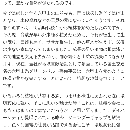
って、豊かな自然が保たれるのです。
今では緑したたる六甲山の山並みも、昔は伐採し過ぎてはげ山
となり、土砂崩れなどの天災の元になっていたそうです。それ
を回避すべく、明治時代後半から植林を始めたしたのですが、
その際、育成が早い外来種を植えたために、それが密生して生
い茂り、日照も悪く、ササが群生し、他の草木が生えず、栄養
の少ない森になってしまいました。成長の早い植物の根は浅い
ので地盤を支える力が弱く、雨が続くと土壌の流失につながり
ます。現在、当社が地域貢献活動として参画している国土交通
省の六甲山系グリーンベルト整備事業は、六甲山を元のように
多様で豊かな森にすることによって、強靭な地盤をつくること
です。
いろいろな植物が共存する森、つまり多様性にあふれた森は環
境変化に強い。そこに思いを馳せた時「これは、組織や会社に
も当てはまるのではないだろうか」と思い至りました。ダイバ
ーシティが提唱されている昨今、ジェンダーギャップを解消
し、色々な国籍の社員が活躍できる会社こそ、環境変化に強