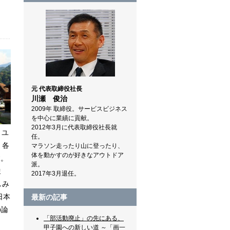
元 代表取締役社長
川瀬 俊治
2009年 取締役。サービスビジネス
を中心に業績に貢献。
2012年3月に代表取締役社長就
。ユ
任。
、各
マラソン走ったり山に登ったり、
体を動かすのが好きなアウトドア
す。
派。
ま
2017年3月退任。
しみ
日本
最新の記事
の論
「部活動廃止」の先にある、
甲子園への新しい道 ～「画一