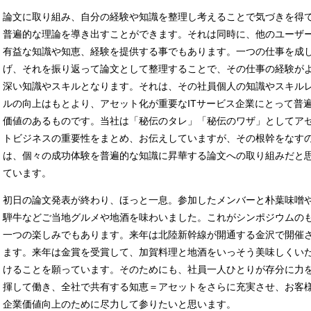
論文に取り組み、自分の経験や知識を整理し考えることで気づきを得
普遍的な理論を導き出すことができます。それは同時に、他のユーザ
有益な知識や知恵、経験を提供する事でもあります。一つの仕事を成
げ、それを振り返って論文として整理することで、その仕事の経験が
深い知識やスキルとなります。それは、その社員個人の知識やスキル
ルの向上はもとより、アセット化が重要なITサービス企業にとって普
価値のあるものです。当社は「秘伝のタレ」「秘伝のワザ」としてア
トビジネスの重要性をまとめ、お伝えしていますが、その根幹をなす
は、個々の成功体験を普遍的な知識に昇華する論文への取り組みだと
ています。
初日の論文発表が終わり、ほっと一息。参加したメンバーと朴葉味噌
騨牛などご当地グルメや地酒を味わいました。これがシンポジウムの
一つの楽しみでもあります。来年は北陸新幹線が開通する金沢で開催
ます。来年は金賞を受賞して、加賀料理と地酒をいっそう美味しくい
けることを願っています。そのためにも、社員一人ひとりが存分に力
揮して働き、全社で共有する知恵＝アセットをさらに充実させ、お客
企業価値向上のために尽力して参りたいと思います。