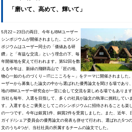
「磨いて、高めて、輝いて」
5月22～23日の両日、今年もIBMユーザー
シンポジウムが開催されました。このシン
ポジウムはユーザー同士の「価値ある研
鑽」と「有益な交流」という理念の下、毎
年開催地を変えて行われます。第52回を数
える今年は、新緑の飛騨高山で「匠の地、
物心一如のものづくり～ITにこころを～」をテーマに開催されました
ーザーから募集した論文の中から選ばれた優秀論文を聞ける場であり
地のIBMユーザー研究会が一堂に会して交流を楽しめる場でもありま
当社も毎年、入選を目指して、多くの社員が論文の執筆に挑戦してい
す。入選するとご褒美としてこのシンポジウムに招待されることも楽
の一つです。今年は銀賞1件、銅賞2件を受賞しました。また、近年、
ガイド/シェア委員会の優秀論文の発表も併せて行われ、選ばれた5つ
文のうち4つが、当社社員の所属するチームの論文でした。