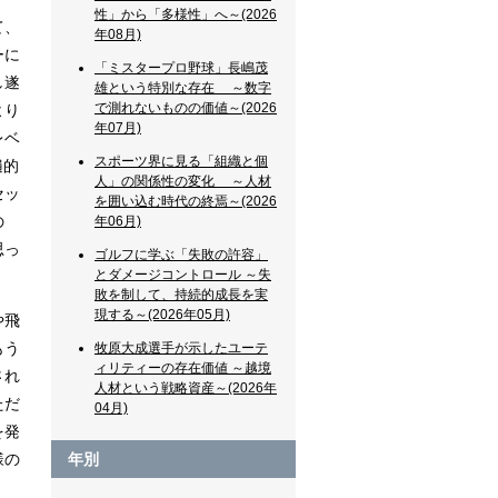
性」から「多様性」へ～(2026
て、
年08月)
ーに
「ミスタープロ野球」長嶋茂
し遂
雄という特別な存在 ～数字
で測れないものの価値～(2026
より
年07月)
レベ
スポーツ界に見る「組織と個
遍的
人」の関係性の変化 ～人材
セッ
を囲い込む時代の終焉～(2026
の
年06月)
思っ
ゴルフに学ぶ「失敗の許容」
とダメージコントロール ～失
敗を制して、持続的成長を実
現する～(2026年05月)
や飛
もう
牧原大成選手が示したユーテ
ィリティーの存在価値 ～越境
され
人材という戦略資産～(2026年
ただ
04月)
を発
様の
年別