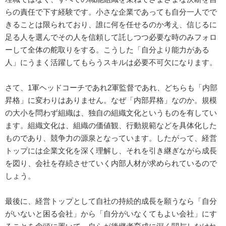
らの責任で下す経験です。小さな企業であっても自分一人でで
きることは限られており、誰に何を任せるのか考え、信じるに
足る人を選んでその人を信頼して託しつつ必要な時のみフォロ
ーして全体の舵取りをする。こうした「自分より能力がある
人」にうまく活躍してもらうスキルは必要不可欠になります。
さて、1軍ヘッドコーチであれ2軍監督であれ、どちらも「内部
昇格」に変わりはありません。なぜ「内部昇格」なのか。規模
の大小を問わず組織は、独自の組織文化というものを有してい
ます。組織文化は、組織の価値観、行動規範などを具体化した
ものであり、競争力の源泉となっています。したがって、経営
トップには企業文化を深く理解し、それを引き継ぎながら成長
を図り、会社を存続させていく内部人材が求められているので
しょう。
最後に、経営トップとして自社の持続的成長を願うなら「自分
がいないと困る会社」から「自分がいなくてもよい会社」にす