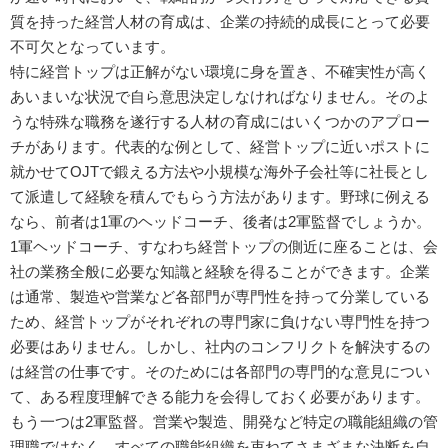
質を持った経営人材の育成は、企業の持続的成長にとって必要
不可欠となっています。
特に経営トップは正解がない環境に身を置き、不確実性が高く
あいまいな状況で自ら意思決定しなければなりません。そのよ
うな特殊な職務を遂行する人材の育成にはいくつかのアプロー
チがあります。代表的な例として、経営トップに近いポストに
就かせてOJTで鍛える方法や小規模な海外子会社等に社長とし
て派遣して経験を積んでもらう方法があります。野球に例える
なら、前者は1軍のヘッドコーチ、後者は2軍監督でしょうか。
1軍ヘッドコーチ、すなわち経営トップの側近に座ることは、会
社の業務全般に必要な知識と経験を得ることができます。企業
は通常、製造や営業など各部門が専門性を持って分業している
ため、経営トップがそれぞれの専門家に負けない専門性を持つ
必要はありません。しかし、社内のコンフリクトを解決するの
は経営の仕事です。そのためには各部門の専門的な意見につい
て、ある程度理解できる能力を会得しておく必要があります。
もう一つは2軍監督。営業や製造、開発など特定の職能組織の管
理職ではなく、すべての職能組織を束ねてさまざまな決断を自