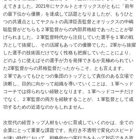
えてきました。2021年にヤクルトとオリックスがともに「前年
の最下位から優勝」を達成して話題となりましたが、もうひと
つの共通点としてヤクルトの高津臣吾監督とオリックスの中嶋
聡監督がどちらも２軍監督からの内部昇格組であったことが挙
げられました。２軍監督時代から注目していた選手を１軍の戦
力として抜擢し、その活躍もあっての優勝でした。2軍から抜擢
した選手の技術面だけでなく性格も把握していたことにより、
どのように使えばその選手が力を発揮できるか見極められてい
た2軍監督からの昇格監督だったからこそ、とも言えます。
２軍であってもひとつの集団のトップとして責任のある立場で
決断し、目的に向かって組織を導いていくことは、１軍ヘッド
コーチでは得られない経験となります。１軍ヘッドコーチだけ
でなく、２軍監督の両方を経験することが、１軍監督として成
功するための近道なのかもしれません。
次世代の経営トップ人材をいかに育成していくのかは、全ての
企業にとって重要な課題です。先行き不透明で変化のスピード
が速い時代において、戦略的かつ実行力をもって対応できる資