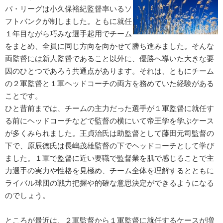
パ・リーグは小久保裕紀監督率いるソ
フトバンクが制しました。ともに就任
１年目ながら巧みな選手起用でチーム
をまとめ、全員に同じ方向を向かせて勝ち進みました。そんな
両監督には新人監督であること以外に、優勝へ導いた大きな要
因のひとつであろう共通点があります。それは、ともにチーム
の２軍監督と１軍ヘッドコーチの両方を務めていた経験がある
ことです。
ひと昔前までは、チームの主力だった選手が１軍監督に就任す
る前にヘッドコーチなどで監督の横にいて帝王学を学ぶケース
が多くみられました。王貞治氏は助監督として藤田元司監督の
下で、原辰徳氏は長嶋茂雄監督の下でヘッドコーチとして学び
ました。１軍で監督に近い要職で監督業を肌で感じることで主
力選手の実力や性格を見極め、チーム全体を理解するとともに
ライバル球団の戦力把握や的確な意思決定ができるようになる
のでしょう。
ところが最近は、２軍監督から１軍監督に就任するケースが増