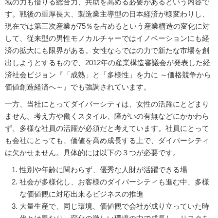
域の力も借りる総合力、共助を高める必要があるという内容で
す。戦後の重厚長大、製造業主導型の日本経済が様変わりし、
現在では第三次産業が75％を占めるという産業構造の変化に対
して、従来型の男性モノカルチャーではイノベーションにも経
済の拡大にも限界がある。女性ならではの力で新たな市場を創
出しようとするもので、2012年の産業構造審議会が発表した経
済社会ビジョン『「成熟」と「多様性」を力に ～価格競争から
価値創造経済へ～』でも強調されています。
一方、当社にとってダイバーシティは、女性の活躍にとどまり
ません。考え方や働くスタイル、障がいの有無などにかかわら
ず、多様な社員の活躍が必須だと考えています。社員にとって
も会社にとっても、価値を高め成長する上で、ダイバーシティ
は欠かせません。具体的には以下の３つが必要です。
性別や年齢に関わらず、優秀な人財が活躍できる場
社会が多様化し、お客様のダイバーシティも進む中、多様
な価値観に対応出来るビジネスの推進
大量生産で、同じ環境、価値観で会社が成り立っていた時