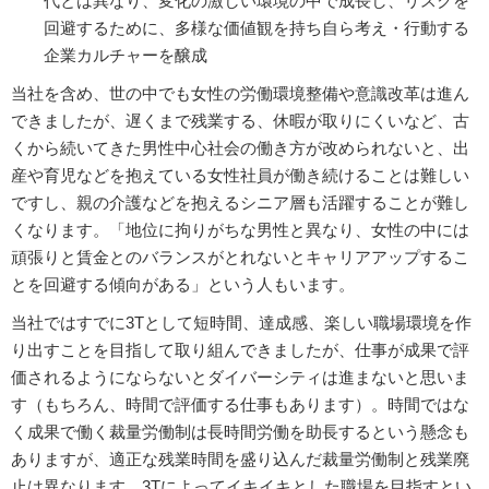
代とは異なり、変化の激しい環境の中で成長し、リスクを
回避するために、多様な価値観を持ち自ら考え・行動する
企業カルチャーを醸成
当社を含め、世の中でも女性の労働環境整備や意識改革は進ん
できましたが、遅くまで残業する、休暇が取りにくいなど、古
くから続いてきた男性中心社会の働き方が改められないと、出
産や育児などを抱えている女性社員が働き続けることは難しい
ですし、親の介護などを抱えるシニア層も活躍することが難し
くなります。「地位に拘りがちな男性と異なり、女性の中には
頑張りと賃金とのバランスがとれないとキャリアアップするこ
とを回避する傾向がある」という人もいます。
当社ではすでに3Tとして短時間、達成感、楽しい職場環境を作
り出すことを目指して取り組んできましたが、仕事が成果で評
価されるようにならないとダイバーシティは進まないと思いま
す（もちろん、時間で評価する仕事もあります）。時間ではな
く成果で働く裁量労働制は長時間労働を助長するという懸念も
ありますが、適正な残業時間を盛り込んだ裁量労働制と残業廃
止は異なります。3Tによってイキイキとした職場を目指すとい