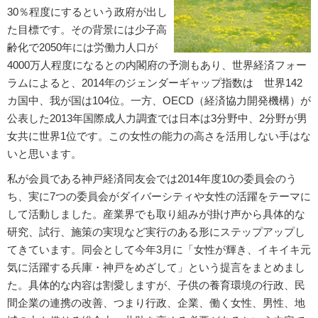
30％程度にするという政府が出し
た目標です。その背景には少子高
齢化で2050年には労働力人口が
4000万人程度になるとの内閣府の予測もあり、世界経済フォー
ラムによると、2014年のジェンダーギャップ指数は 世界142
カ国中、我が国は104位。一方、OECD（経済協力開発機構）が
公表した2013年国際成人力調査では日本は3分野中、2分野が男
女共に世界1位です。この女性の能力の高さを活用しない手はな
いと思います。
私が会員である神戸経済同友会では2014年度10の委員会のう
ち、実に7つの委員会がダイバーシティや女性の活躍をテーマに
して活動しました。産業界でも取り組みが掛け声から具体的な
研究、試行、施策の実現など実行のある形にステップアップし
てきています。同会として今年3月に「女性が輝き、イキイキ元
気に活躍する兵庫・神戸をめざして」という提言をまとめまし
た。具体的な内容は割愛しますが、子供の養育環境の行政、民
間企業の連携の改善、つまり行政、企業、働く女性、男性、地