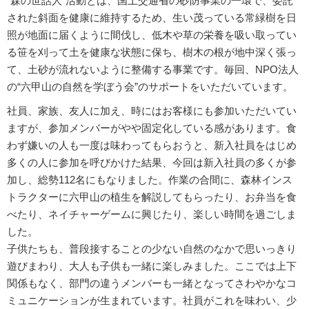
“森の世話人”活動とは、国土交通省の砂防事業の一環で、委託
された斜面を健康に維持するため、生い茂っている常緑樹を日
照が地面に届くように間伐し、低木や草の栄養を吸い取ってい
る笹を刈って土を健康な状態に保ち、樹木の根が地中深く張っ
て、土砂が流れないように整備する事業です。毎回、NPO法人
の“六甲山の自然を学ぼう会”のサポートをいただいています。
社員、家族、友人に加え、時にはお客様にも参加いただいてい
ますが、参加メンバーがやや固定化している感があります。食
わず嫌いの人も一度は味わってもらおうと、新入社員をはじめ
多くの人に参加を呼びかけた結果、今回は新入社員の多くが参
加し、総勢112名にもなりました。作業の合間に、森林インス
トラクターに六甲山の植生を解説してもらったり、お弁当を食
べたり、ネイチャーゲームに興じたり、楽しい時間を過ごしま
した。
子供たちも、普段接することの少ない自然のなかで思いっきり
遊びまわり、大人も子供も一緒に楽しみました。ここでは上下
関係もなく、部門の違うメンバーも一緒となってさわやかなコ
ミュニケーションが生まれています。社員がこれを味わい、少