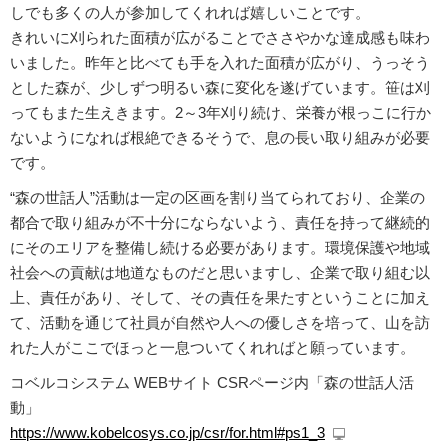
しでも多くの人が参加してくれれば嬉しいことです。
きれいに刈られた面積が広がることでささやかな達成感も味わ
いました。昨年と比べても手を入れた面積が広がり、うっそう
とした森が、少しずつ明るい森に変化を遂げています。笹は刈
ってもまた生えきます。2～3年刈り続け、栄養が根っこに行か
ないようになれば根絶できるそうで、息の長い取り組みが必要
です。
“森の世話人”活動は一定の区画を割り当てられており、企業の
都合で取り組みが不十分にならないよう、責任を持って継続的
にそのエリアを整備し続ける必要があります。環境保護や地域
社会への貢献は地道なものだと思いますし、企業で取り組む以
上、責任があり、そして、その責任を果たすということに加え
て、活動を通じて社員が自然や人への優しさを培って、山を訪
れた人がここでほっと一息ついてくれればと願っています。
コベルコシステム WEBサイト CSRページ内「森の世話人活
動」
https://www.kobelcosys.co.jp/csr/for.html#ps1_3