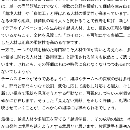
は、単一の専門領域だけでなく、複数の分野を横断して価値を生み出
「越境人材」や「多能工」と呼ばれる人材の重要性が高まっています
なる企業や組織、価値観の違う人々と関わることで視野を広げ、新し
イデアやイノベーションを生み出す越境人材。また、複数の工程を理
ているからこそ、全体を見渡した「カイゼン」を可能にする多能工。
した人材は組織の柔軟性を高める存在です。
一方で、一つの領域を極めた専門家こそ人材価値が高いと考えられ、
の領域に関わる人材は「器用貧乏」と評価される傾向も依然として残
います。けれども、その評価はもはや時代に合わなくなりつつあるの
ないでしょうか。
チームスポーツがそうであるように、組織やチームへの貢献の形は多
す。部門と部門をつなぐ役割、変化に応じて柔軟に対応する能力、そ
新しい視点で現状を見直そうとする行動など、可視化しづらい人材価
確かに存在します。そうした「見えない貢献」を正しく評価し、処遇
映させていくことが、これからの組織には求められるでしょう。
最後に、越境人材や多能工を育てる「越境学習」。その成功の鍵は、
が自発的に境界を越えようとする意思だと思います。牧原選手も最初