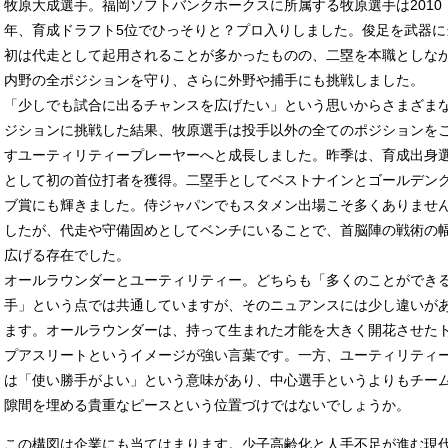
牧原大成選手。福岡ソフトバンクホークスに所属する牧原選手は2010
年、育成ドラフト5位でひっそりと？プロ入りしました。俊足を武器に
初は代走として起用されることが多かったものの、二塁を本職としな
内野の全ポジションを守り、さらに外野や捕手にも挑戦しました。
「少しでも試合に出るチャンスを広げたい」という思いからさまざま
ジションに挑戦した結果、牧原選手は投手以外の全てのポジションを
すユーティリティープレーヤーへと成長しました。昨季は、育成出身
として初の首位打者を獲得。二塁手としてベストナインとゴールデン
ブ賞にも輝きました。侍ジャパンでもスタメン出場こそ多くありませ
したが、代走や守備固めとしてベンチにいることで、首脳陣の戦術の
広げる存在でした。
オールラウンダーとユーティリティー。どちらも「多くのことができ
手」という点では共通していますが、そのニュアンスには少し違いが
ます。オールラウンダーは、持って生まれた才能を大きく開花させた
プアスリートというイメージが強い言葉です。一方、ユーティリティ
は「使い勝手がよい」という意味があり、中心選手というよりもチー
隙間を埋める貴重なピースという位置づけではないでしょうか。
この構図は企業にも当てはまります。少子高齢化と人手不足が進む現