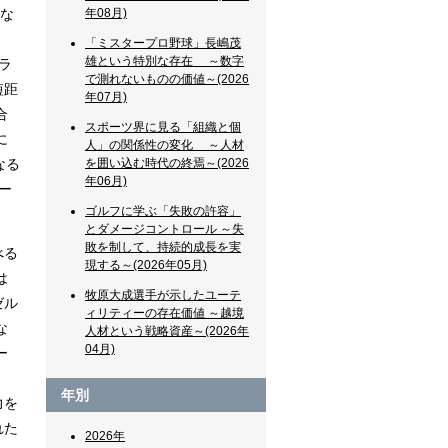
くな
年08月)
「ミスタープロ野球」長嶋茂
雄という特別な存在 ～数字
ラ
で測れないものの価値～(2026
短距
年07月)
合
スポーツ界に見る「組織と個
に
人」の関係性の変化 ～人材
なる
を囲い込む時代の終焉～(2026
年06月)
ー
ゴルフに学ぶ「失敗の許容」
とダメージコントロール ～失
敗を制して、持続的成長を実
べる
現する～(2026年05月)
は
牧原大成選手が示したユーテ
ゼル
ィリティーの存在価値 ～越境
な
人材という戦略資産～(2026年
04月)
ー
年別
力を
れた
2026年