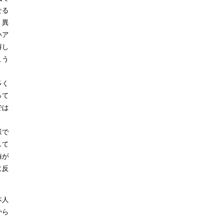
せる
。異
いア
解し
こう
多く
って
では
様で
して
値が
に反
本人
から