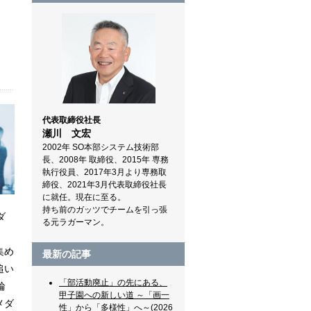
代表取締役社長
瀬川 文宏
2002年 SO本部システム技術部
長、2008年 取締役、2015年 専務
執行役員、2017年3月より専務取
締役、2021年3月代表取締役社長
に就任。現在に至る。
持ち前のガッツでチームを引っ張
ダ
る元ラガーマン。
集め
最新の記事
追い
「部活動廃止」の先にある、
輪
甲子園への新しい道 ～「画一
メダ
性」から「多様性」へ～(2026