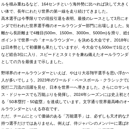
ルを積み重ねるなど、164センチという海外勢に比べれば決して大き
い体で、長年にわたり世界の第一線を走り続けてきました。
高木選手は今季限りでの現役引退を表明。最後のレースとして3月にオ
ンダで行われた世界選手権のオールラウンダー部門に出場しました。
離から長距離まで4種目(500m、1500m、3000m、5000m)を滑り、総
ポイントで世界一の「オールラウンダー」を決める大会です。2018年
は日本勢として初優勝も果たしていますが、今大会でも500mで1位と
など総合3位に入り、スピードとスタミナを兼ね備えたオールラウンダ
としての力を最後まで示しました。
野球界のオールラウンダーといえば、やはり大谷翔平選手を思い浮か
人が多いでしょう。2023年のワールド・ベースボール・クラシックで
投打二刀流の活躍を見せ、日本を世界一へ導きました。さらにロサン
ス・ドジャースでも万能ぶりを発揮し、2024年シーズンには史上初と
る「50本塁打・50盗塁」を達成しています。文字通り世界最高峰のオ
ルラウンダーといえる存在です。
ただ、チームにとって価値のある「万能選手」は、必ずしも天才的な
持つ選手だけではありません。例えば、侍ジャパンのメンバーに選ば