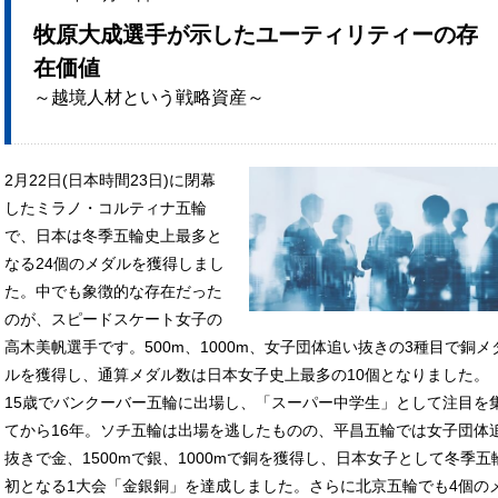
牧原大成選手が示したユーティリティーの存
在価値
～越境人材という戦略資産～
2月22日(日本時間23日)に閉幕
したミラノ・コルティナ五輪
で、日本は冬季五輪史上最多と
なる24個のメダルを獲得しまし
た。中でも象徴的な存在だった
のが、スピードスケート女子の
高木美帆選手です。500m、1000m、女子団体追い抜きの3種目で銅メ
ルを獲得し、通算メダル数は日本女子史上最多の10個となりました。
15歳でバンクーバー五輪に出場し、「スーパー中学生」として注目を
てから16年。ソチ五輪は出場を逃したものの、平昌五輪では女子団体
抜きで金、1500mで銀、1000mで銅を獲得し、日本女子として冬季五
初となる1大会「金銀銅」を達成しました。さらに北京五輪でも4個の