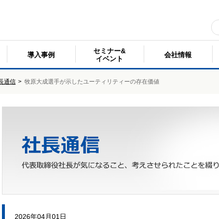
セミナー&
導入事例
会社情報
イベント
長通信
>
牧原大成選手が示したユーティリティーの存在価値
2026年04月01日