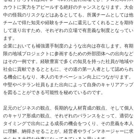
カウトに実力をアピールする絶好のチャンスとなります。大会
中の怪我のリスクなどはあるとしても、所属チームとしては他
チームで得た知見や経験をチームに還元してくれることを期待
して送り出すため、それぞれの立場で有意義な制度となってい
ます。
企業においても補強選手制度のような出向は存在します。有期
限の地域プロジェクトに参画するための外部団体への出向など
はその一例です。経験豊富で多くの知見を持った社員が地域や
社会に貢献できるとともに、その道の第一人者として認められ
る機会にもなり、本人のモチベーション向上につながります。
中堅やベテラン社員もまた出向によって自身のキャリアアップ
を図ることができる可能性を秘めているのです。
足元のビジネスの観点、長期的な人材育成の観点、そして個人
のキャリア形成の観点、それぞれのバランスをとって、適切な
タイミングで出向による成長の機会をつくり、その意義を本人
に理解、納得させることが、経営者やラインマネージャーに求
められる大切な仕事になってきていると思います。