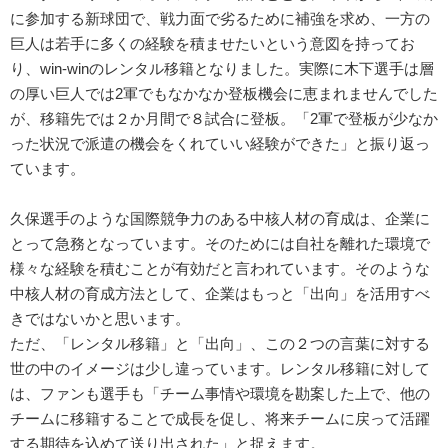
に参加する新球団で、戦力面で劣るために補強を求め、一方の
巨人は若手に多くの経験を積ませたいという意図を持ってお
り、win-winのレンタル移籍となりました。実際に木下選手は層
の厚い巨人では2軍でもなかなか登板機会に恵まれませんでした
が、移籍先では２か月間で８試合に登板。「2軍で登板が少なか
った状況で派遣の機会をくれていい経験ができた」と振り返っ
ています。
久保選手のような国際競争力のある中核人材の育成は、企業に
とって急務となっています。そのためには自社を離れた環境で
様々な経験を積むことが有効だと言われています。そのような
中核人材の育成方法として、企業はもっと「出向」を活用すべ
きではないかと思います。
ただ、「レンタル移籍」と「出向」、この２つの言葉に対する
世の中のイメージは少し違っています。レンタル移籍に対して
は、ファンも選手も「チーム事情や環境を勘案した上で、他の
チームに移籍することで成長を促し、将来チームに戻って活躍
する期待を込めて送り出された」と捉えます。