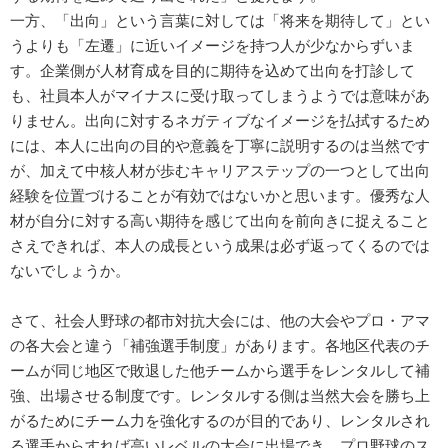
一方、「出向」という言葉に対しては「将来を期待して」とい
うよりも「左遷」に近いイメージを持つ人が少なからずいま
す。企業側が人材育成を目的に期待を込めて出向を打診して
も、社員本人がマイナスに受け取ってしまうようでは意味があ
りません。出向に対するネガティブなイメージを払拭するため
には、本人に出向の目的や意義を丁寧に説明するのは当然です
が、加えて中核人材が歩むキャリアステップの一つとして出向
経験を位置づけることが有効ではないかと思います。優秀な人
材が自分に対する高い期待を感じて出向を前向きに捉えること
さえできれば、本人の成長という成果は必ず返ってくるのでは
ないでしょうか。
さて、社会人野球の都市対抗大会には、他の大会やプロ・アマ
の各大会と違う「補強選手制度」があります。各地区代表のチ
ームが同じ地区で敗退した他チームから選手をレンタルして補
強、出場させる制度です。レンタルする側は当然大会を勝ち上
がるためにチーム力を強化するのが目的であり、レンタルされ
る選手からすれば高いレベルの大会に出場でき、プロ野球のス