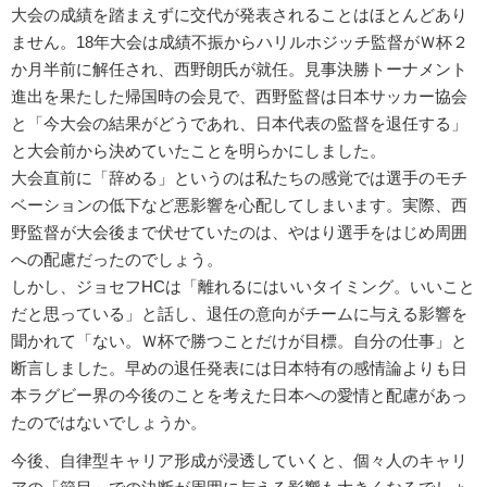
大会の成績を踏まえずに交代が発表されることはほとんどあり
ません。18年大会は成績不振からハリルホジッチ監督がＷ杯２
か月半前に解任され、西野朗氏が就任。見事決勝トーナメント
進出を果たした帰国時の会見で、西野監督は日本サッカー協会
と「今大会の結果がどうであれ、日本代表の監督を退任する」
と大会前から決めていたことを明らかにしました。
大会直前に「辞める」というのは私たちの感覚では選手のモチ
ベーションの低下など悪影響を心配してしまいます。実際、西
野監督が大会後まで伏せていたのは、やはり選手をはじめ周囲
への配慮だったのでしょう。
しかし、ジョセフHCは「離れるにはいいタイミング。いいこと
だと思っている」と話し、退任の意向がチームに与える影響を
聞かれて「ない。Ｗ杯で勝つことだけが目標。自分の仕事」と
断言しました。早めの退任発表には日本特有の感情論よりも日
本ラグビー界の今後のことを考えた日本への愛情と配慮があっ
たのではないでしょうか。
今後、自律型キャリア形成が浸透していくと、個々人のキャリ