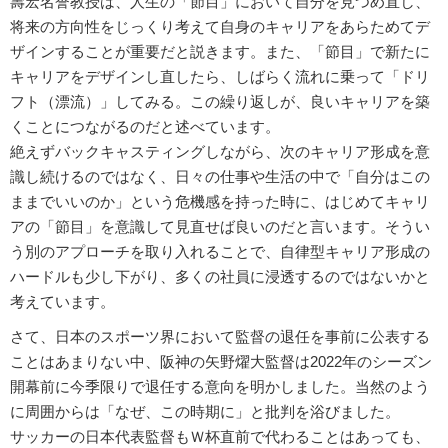
壽宏名誉教授は、人生の「節目」において自分を見つめ直し、
将来の方向性をじっくり考えて自身のキャリアをあらためてデ
ザインすることが重要だと説きます。また、「節目」で新たに
キャリアをデザインし直したら、しばらく流れに乗って「ドリ
フト（漂流）」してみる。この繰り返しが、良いキャリアを築
くことにつながるのだと述べています。
絶えずバックキャスティングしながら、次のキャリア形成を意
識し続けるのではなく、日々の仕事や生活の中で「自分はこの
ままでいいのか」という危機感を持った時に、はじめてキャリ
アの「節目」を意識して見直せば良いのだと言います。そうい
う別のアプローチを取り入れることで、自律型キャリア形成の
ハードルも少し下がり、多くの社員に浸透するのではないかと
考えています。
さて、日本のスポーツ界において監督の退任を事前に公表する
ことはあまりない中、阪神の矢野燿大監督は2022年のシーズン
開幕前に今季限りで退任する意向を明かしました。当然のよう
に周囲からは「なぜ、この時期に」と批判を浴びました。
サッカーの日本代表監督もＷ杯直前で代わることはあっても、