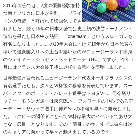
2015年大会では、2度の優勝経験を持
つ南アフリカに日本が勝利、「ブライ
トンの奇跡」と呼ばれて映画化までさ
れました。続く19年の日本大会では史上初の決勝トーナメント
進出を果たし日本中が熱狂、「one team」というスローガンも
有名になりました。この19年大会に向けて16年から日本代表を
率いて強豪国入りへの土台を築いたのがニュージーランド出身
のジェイミー・ジョセフ・ヘッドコーチ（HC）ですが、今年７
月にはフランス大会終了後に退任する意向を表明しました。
世界最強と言われるニュージーランド代表オールブラックスの
有名選手たちも、次々とＷ杯後の移籍を発表しています。スー
パースターのボーデン・バレット選手はトヨタVへ、司令塔リ
ッチー・モウンガ選手は東京BLへ、フォワードの中心であるア
ーディー・サヴェア選手は神戸Sへの移籍を早々に発表しまし
た。ラグビーの関係者にとってＷ杯は最大のイベントであり大
きな「節目」となります。その「節目」の年、すでに彼らは次
のキャリアに向かって早々と動き出しているのです。