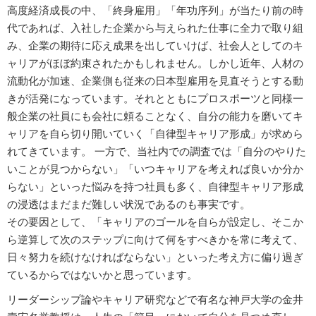
高度経済成長の中、「終身雇用」「年功序列」が当たり前の時
代であれば、入社した企業から与えられた仕事に全力で取り組
み、企業の期待に応え成果を出していけば、社会人としてのキ
ャリアがほぼ約束されたかもしれません。しかし近年、人材の
流動化が加速、企業側も従来の日本型雇用を見直そうとする動
きが活発になっています。それとともにプロスポーツと同様一
般企業の社員にも会社に頼ることなく、自分の能力を磨いてキ
ャリアを自ら切り開いていく「自律型キャリア形成」が求めら
れてきています。 一方で、当社内での調査では「自分のやりた
いことが見つからない」「いつキャリアを考えれば良いか分か
らない」といった悩みを持つ社員も多く、自律型キャリア形成
の浸透はまだまだ難しい状況であるのも事実です。
その要因として、「キャリアのゴールを自らが設定し、そこか
ら逆算して次のステップに向けて何をすべきかを常に考えて、
日々努力を続けなければならない」といった考え方に偏り過ぎ
ているからではないかと思っています。
リーダーシップ論やキャリア研究などで有名な神戸大学の金井