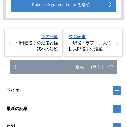
Kobelco Systems Letter を購読
前の記事
次の記事
和田毅投手の活躍と怪
「現役ドラフト」大竹
我への対処
耕太郎投手の活躍
連載・コラムトップ
ライター
最新の記事
年別