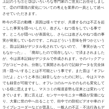
上記のうち①と③はいろいろな専門家のご意見にお任せしまし
て、②のIT環境の変化についての考えを業界の一員として述べ
させていただきます。
昨今の不正の動機・原因は様々ですが、共通するのは不正を起
こした事実を隠ぺいしたり、改ざん・ねつ造をしている事で
す。ところが隠ぺいが表面化し、さらには改ざんやねつ造の事
実が発覚しているのです。これはどういう意味を持つかという
と、昔は記録がデジタル化されていないので、「事実があって
もなかった」、「廃却したので現存しない」で済まされました
が、今は原本記録がデジタルで作成されます。そのバックアッ
プがコピーされ、分散して展開されるので記録データを完全抹
消・隠ぺいすることは不可能という事です。また昔は「オフレ
コだよ」というと本当に録音しなかったのに対し、今はスマホ
でも録音が可能ですし、オフレコのルールそのものも変化して
いる様に思えますし、マスコミの報道姿勢も従来とは変わって
きています。更に言えば、センサーやモニター機器が安価にな
り、大量に世の中へ出ることで、街中での防犯ビデオや車のド
ライブレコーダーなどが普及し、一般人の不正・不法行為もデ