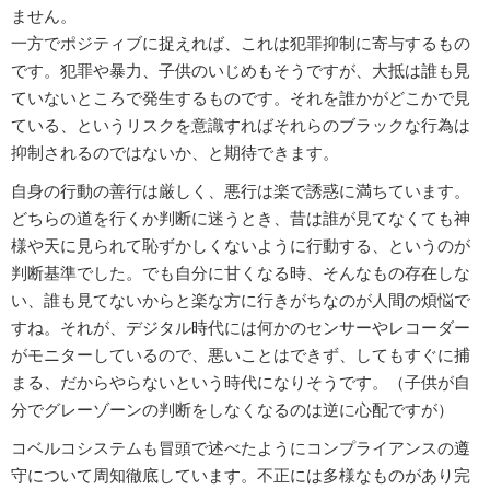
ません。
一方でポジティブに捉えれば、これは犯罪抑制に寄与するもの
です。犯罪や暴力、子供のいじめもそうですが、大抵は誰も見
ていないところで発生するものです。それを誰かがどこかで見
ている、というリスクを意識すればそれらのブラックな行為は
抑制されるのではないか、と期待できます。
自身の行動の善行は厳しく、悪行は楽で誘惑に満ちています。
どちらの道を行くか判断に迷うとき、昔は誰が見てなくても神
様や天に見られて恥ずかしくないように行動する、というのが
判断基準でした。でも自分に甘くなる時、そんなもの存在しな
い、誰も見てないからと楽な方に行きがちなのが人間の煩悩で
すね。それが、デジタル時代には何かのセンサーやレコーダー
がモニターしているので、悪いことはできず、してもすぐに捕
まる、だからやらないという時代になりそうです。（子供が自
分でグレーゾーンの判断をしなくなるのは逆に心配ですが）
コベルコシステムも冒頭で述べたようにコンプライアンスの遵
守について周知徹底しています。不正には多様なものがあり完