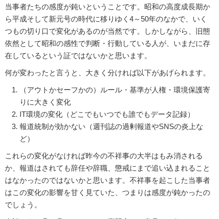
当事者たちの感度が鈍いということです。昭和の高度成長期か
ら平成そして新元号の時代に移りゆく4～50年のなかで、いく
つもの切り口で変化があるのが当然です。しかしながら、旧態
依然として昭和の感性で判断・行動している人が、いまだに存
在しているという証ではないかと思います。
何が変わったと言うと、大きく分ければ以下があげられます。
（アウトかセーフかの）ルール・基準が人権・環境保護寄
りに大きく変化
IT環境の変化（どこでもいつでも誰でもデータ記録）
報道統制が効かない（週刊誌の過剰報道やSNSの炎上な
ど）
これらの変化がなければ昨今の不祥事の大半はもみ消される
か、報道はされても辞任や辞職、懲戒にまで追い込まれること
はなかったのではないかと思います。不祥事を起こした当事者
はこの変化の影響を甘く見ていた、つまりは感度が鈍かったの
でしょう。