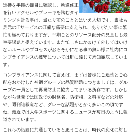
進捗を半期の節目に確認し、軌道修正
を行いアクセルやブレーキを踏むタイ
ミングを計る事は、当たり前のこととはいえ大切です。当社も
足元のITサービスの旺盛な需要に支えられ、ありがたい事に繁
忙を極めておりますが、半期ごとのリソース配分の見直しも最
重要課題と捉えています。また忙しさにかまけて外してはいけ
ないルールやプロセスがおろそかになる事の無い様に社内にコ
ンプライアンスの遵守については肝に銘じて周知徹底していま
す。
コンプライアンスに関して言えば、まずは皆様にご迷惑とご心
配をおかけした神鋼グループの品質問題につきましては、グル
ープの一員として再発防止に協力してまいる所存です。しかし
ながら世間では国政での財務省、防衛相、文科省などの対応
や、週刊誌報道など、グレーな話題がとかく多いこの頃です
ね。最近では大学スポーツに関するニュースが毎日のように報
道されています。
これらの話題に共通していると思うことは、時代の変化に対し