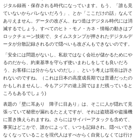
ジタル録画・保存される時代になっています。もう、「誰も見
ていないからバレないだろう」、とか「ここだけの話」なんて
ありえません。データの改ざん、ねつ造はデジタル時代には消
滅するでしょう。すべてのヒト・モノ・カネ・情報の動きはブ
ロックチェーン技術で、タイムスタンプが押されたデジタルデ
ータが分散記録されるので隠ぺいも改ざんもできないのです。
「安全には問題がないし、私欲ではなく会社が儲かるためにや
るのだから、約束基準を守らず使いまわしをしても良いだろ
う、お客様には分からないのだし」、という考えは現在は許さ
れないのですね。（これは日本の高度成長期では普通だったの
かもしれませんし、今もアジアの途上国ではまだ残っていると
ころもあるでしょう)
表題の「壁に耳あり 障子に目あり」は、そこに人が隠れて見
張っていて秘密が漏れるたとえですが、それは盗聴器や盗撮機
に置き換えられますね。さらにはサイバーアタックも含めて、
事実はどこかで、誰かによって、いつも記録され、隠ぺいでき
なくなっていることを現代人はすべからく自覚しなくては行け