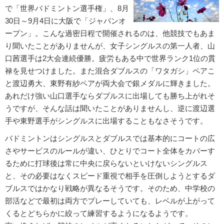
で「世界バドミントン選手権」、8月
30日～9月4日に大阪で「ジャパンオ
ープン」。こんな過密日程で開催されるのは、他競技でもあま
り聞いたことがありませんが、女子シングルスの第一人者、山
口茜選手は2大会連続優勝。疲労もある中で世界ランク1位の貫
禄を見せつけました。また混合ダブルスの「ワタガシ」ペアこ
と渡辺勇大、東野有紗ペアが両大会で銀メダルに輝きました。
あれだけ強い山口選手ならダブルスに出場しても勝ち上がれそ
うですが、そんな話は聞いたことがありませんし、逆に渡辺選
手や東野選手がシングルスに出場することもなさそうです。
バドミントンはシングルスとダブルスでは基本的にコートの広
さやサービスのルールが違い、ひとりでコート全体をカバーす
るために打球後は常に中央に戻らないといけないシングルス
と、その必要はなくスピード重視で相手を圧倒しようとするダ
ブルスではかなり戦略が異なるそうです。そのため、中学校の
部活などで最初は両方でプレーしていても、レベルが上がって
くるとどちらかに絞って練習するようになるようです。