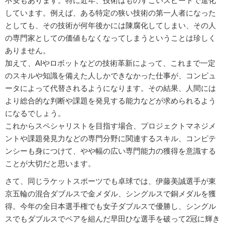
不安もあります。特に近年、技術はものすごいスピードで進化
しています。例えば、ある特定の狭い技術の第一人者になった
としても、その技術が何年後かには陳腐化してしまい、その人
の専門家としての価値もなくなってしまうということは珍しく
ありません。
加えて、AIやロボットなどの技術革新によって、これまで一定
のスキルや知識を備えた人しかできなかった仕事が、コンピュ
ータによって代替されるようになります。その結果、人間には
より総合的な判断や課題を発見する能力などが求められるよう
になるでしょう。
これからスペシャリストを目指す場合、プロジェクトマネジメ
ントや課題発見力などの専門分野に関連するスキル、コンピテ
ンシーも身につけて、やや幅の広い専門能力の獲得を意識する
ことが大切だと思います。
さて、同じラケットスポーツでも卓球では、伊藤美誠選手が東
京五輪の混合ダブルスで金メダル、シングルスで銅メダルを獲
得。今年の全日本選手権でも女子ダブルスで優勝し、シングル
スでもダブルスでペアを組んだ早田ひな選手を破って2冠に輝き