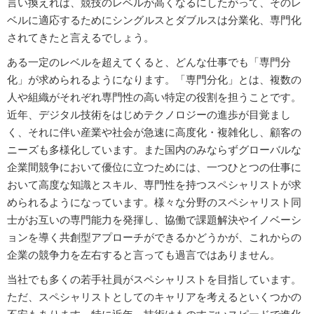
言い換えれば、競技のレベルが高くなるにしたがって、そのレ
ベルに適応するためにシングルスとダブルスは分業化、専門化
されてきたと言えるでしょう。
ある一定のレベルを超えてくると、どんな仕事でも「専門分
化」が求められるようになります。「専門分化」とは、複数の
人や組織がそれぞれ専門性の高い特定の役割を担うことです。
近年、デジタル技術をはじめテクノロジーの進歩が目覚まし
く、それに伴い産業や社会が急速に高度化・複雑化し、顧客の
ニーズも多様化しています。また国内のみならずグローバルな
企業間競争において優位に立つためには、一つひとつの仕事に
おいて高度な知識とスキル、専門性を持つスペシャリストが求
められるようになっています。様々な分野のスペシャリスト同
士がお互いの専門能力を発揮し、協働で課題解決やイノベーシ
ョンを導く共創型アプローチができるかどうかが、これからの
企業の競争力を左右すると言っても過言ではありません。
当社でも多くの若手社員がスペシャリストを目指しています。
ただ、スペシャリストとしてのキャリアを考えるといくつかの