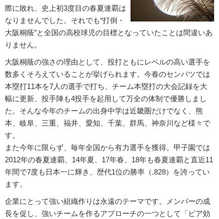
際に敗れ、史上初3度目の春夏連覇は
なりませんでした。それでも“打倒・
大阪桐蔭”と全国の高校球児の目標となっていたことは間違いあ
りません。
大阪桐蔭の強さの理由として、投打ともにレベルの高い選手を
数多くそろえていることが挙げられます。今春のセンバツでは
本塁打11本を7人の選手で打ち、チーム本塁打の大会記録を大
幅に更新、投手陣も4投手を起用して万全の体制で優勝しまし
た。そんな今年のチームの出身中学は近畿圏だけでなく、熊
本、岐阜、三重、福井、愛知、千葉、群馬、神奈川など様々で
す。
また今年に限らず、毎年全国から有力選手を獲得。甲子園では
2012年の春夏連覇、14年夏、17年春、18年も春夏連覇と直近11
年間で7度も日本一に輝き、歴代1位の勝率（.828）を誇ってい
ます。
企業にとって強い組織作りは永遠のテーマです。メンバーの成
長を促し、強いチームを作るアプローチの一つとして「ピア効