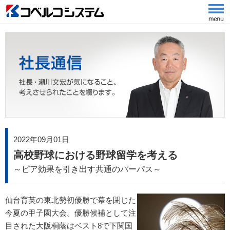
2022年09月01日
高校野球における野球留学を考える
～ピア効果を引き出す共通のパーパス～
仙台育英の東北勢初優勝で幕を閉じた
今夏の甲子園大会。優勝候補として注
目された大阪桐蔭はベスト8で下関国