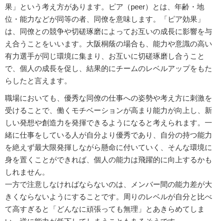
果」という考え方があります。ピア（peer）とは、年齢・地
位・能力などが同等の者、同僚を意味します。「ピア効果」
は、同僚との競争や切磋琢磨によってお互いの成長に影響を与
え合うことをいいます。大阪桐蔭の場合も、能力や意識の高い
有力選手が同じ環境に集まり、お互いに切磋琢磨し合うこと
で、個人の成長を促し、結果的にチームのレベルアップをもた
らしたと言えます。
職場においても、優秀な同僚の仕事への姿勢や考え方に刺激を
受けることで、働くモチベーションが高まり能力が向上し、新
しい発想や創造力を発揮できるようになると考えられます。一
緒に仕事をしている人が自分より優秀であり、自分の持つ能力
を絶えず最大限発揮しながら懸命に付いていく、そんな環境に
身を置くことができれば、個人の能力は飛躍的に向上するかも
しれません。
一方で注意しなければならないのは、メンバー間の能力差が大
きくならないようにすることです。周りのレベルが自分と比べ
て高すぎると「どんなに頑張っても無理」とあきらめてしま