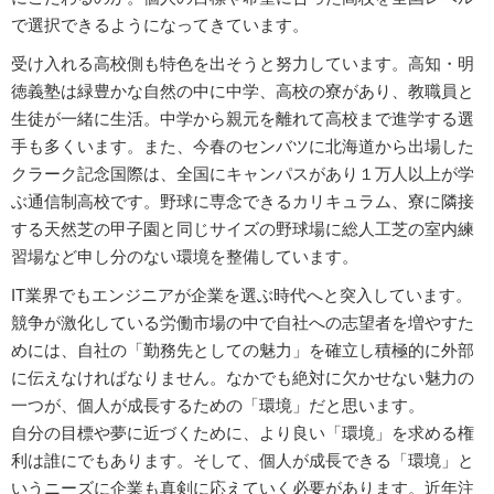
で選択できるようになってきています。
受け入れる高校側も特色を出そうと努力しています。高知・明
徳義塾は緑豊かな自然の中に中学、高校の寮があり、教職員と
生徒が一緒に生活。中学から親元を離れて高校まで進学する選
手も多くいます。また、今春のセンバツに北海道から出場した
クラーク記念国際は、全国にキャンパスがあり１万人以上が学
ぶ通信制高校です。野球に専念できるカリキュラム、寮に隣接
する天然芝の甲子園と同じサイズの野球場に総人工芝の室内練
習場など申し分のない環境を整備しています。
IT業界でもエンジニアが企業を選ぶ時代へと突入しています。
競争が激化している労働市場の中で自社への志望者を増やすた
めには、自社の「勤務先としての魅力」を確立し積極的に外部
に伝えなければなりません。なかでも絶対に欠かせない魅力の
一つが、個人が成長するための「環境」だと思います。
自分の目標や夢に近づくために、より良い「環境」を求める権
利は誰にでもあります。そして、個人が成長できる「環境」と
いうニーズに企業も真剣に応えていく必要があります。近年注