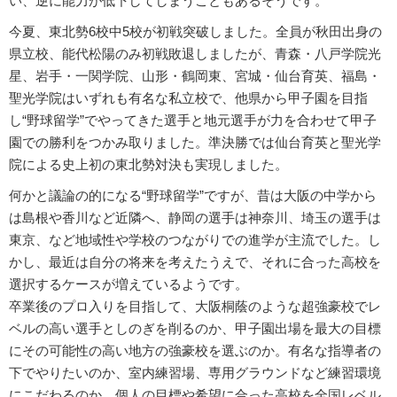
い、逆に能力が低下してしまうこともあるそうです。
今夏、東北勢6校中5校が初戦突破しました。全員が秋田出身の
県立校、能代松陽のみ初戦敗退しましたが、青森・八戸学院光
星、岩手・一関学院、山形・鶴岡東、宮城・仙台育英、福島・
聖光学院はいずれも有名な私立校で、他県から甲子園を目指
し“野球留学”でやってきた選手と地元選手が力を合わせて甲子
園での勝利をつかみ取りました。準決勝では仙台育英と聖光学
院による史上初の東北勢対決も実現しました。
何かと議論の的になる“野球留学”ですが、昔は大阪の中学から
は島根や香川など近隣へ、静岡の選手は神奈川、埼玉の選手は
東京、など地域性や学校のつながりでの進学が主流でした。し
かし、最近は自分の将来を考えたうえで、それに合った高校を
選択するケースが増えているようです。
卒業後のプロ入りを目指して、大阪桐蔭のような超強豪校でレ
ベルの高い選手としのぎを削るのか、甲子園出場を最大の目標
にその可能性の高い地方の強豪校を選ぶのか。有名な指導者の
下でやりたいのか、室内練習場、専用グラウンドなど練習環境
にこだわるのか。個人の目標や希望に合った高校を全国レベル