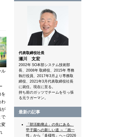
代表取締役社長
瀬川 文宏
2002年 SO本部システム技術部
長、2008年 取締役、2015年 専務
ール
執行役員、2017年3月より専務取
締役、2021年3月代表取締役社長
ー
に就任。現在に至る。
持ち前のガッツでチームを引っ張
力を
る元ラガーマン。
合わ
積が
最新の記事
まで
大変
「部活動廃止」の先にある、
甲子園への新しい道 ～「画一
れ
性」から「多様性」へ～(2026