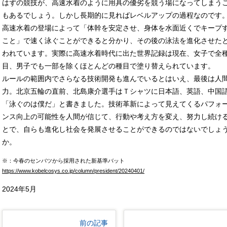
はずの競技が、高速水着のように用具の優劣を競う場になってしまう
もあるでしょう。しかし長期的に見ればレベルアップの過程なのです
高速水着の登場によって「体幹を安定させ、身体を水面近くでキープ
こと」で速く泳ぐことができると分かり、その後の泳法を進化させた
われています。実際に高速水着時代に出た世界記録は現在、女子で全
目、男子でも一部を除くほとんどの種目で塗り替えられています。
ルールの範囲内でさらなる技術開発も進んでいるとはいえ、最後は人
力。北京五輪の直前、北島康介選手はＴシャツに日本語、英語、中国
「泳ぐのは僕だ」と書きました。技術革新によって見えてくるパフォ
ンス向上の可能性を人間が信じて、行動や考え方を変え、努力し続け
とで、自らも進化し社会を発展させることができるのではないでしょ
か。
※：今春のセンバツから採用された新基準バット
https://www.kobelcosys.co.jp/column/president/20240401/
2024年5月
前の記事