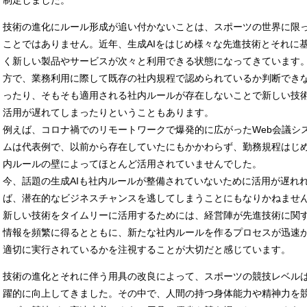
制定しました。
技術の進化にルール形成が追い付かないことは、スポーツの世界に限
ことではありません。近年、生成AIをはじめ様々な先進技術とそれに
く新しい製品やサービスが次々と利用できる状態になってきています
方で、業務利用に際して既存の社内規程で認められているか判断でき
ったり、そもそも適用される社内ルールが存在しないことで新しい技
活用が遅れてしまったりということもあります。
例えば、コロナ禍でのリモートワークで爆発的に広がったWeb会議シ
ムは代表例で、以前から存在していたにもかかわらず、勤務規程はじ
内ルールの壁によってほとんど活用されていませんでした。
今、話題の生成AIも社内ルールが整備されていないために活用が遅れ
ば、潜在的なビジネスチャンスを逃してしまうことにもなりかねませ
新しい技術をタイムリーに活用するためには、経営陣が先進技術に関
情報を頻繁に得るとともに、新たな社内ルールを作るプロセスが迅速
適切に実行されているかを注視することが大切だと感じています。
技術の進化とそれに伴う用具の改良によって、スポーツの競技レベル
躍的に向上してきました。その中で、人間の持つ身体能力や精神力を