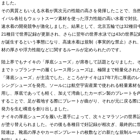
ました。
その異質ともいえる水着が異次元の性能の高さを発揮したことで、当
イバル各社もウェットスーツ素材を使った浮力性能の高い水着で対抗
速水着の開発競争が激化しました。結果として、北京五輪では32種目
21種目で世界記録が更新され、さらに翌年の世界水泳では43の世界記
が誕生するという事態になり、高速水着は規制（事実的な禁止）され
材の厚さや浮力性能などに関するルールが定められたのです。
陸上界でもナイキの「厚底シューズ」が席巻して話題となりました。
までトップランナーの履くレース用シューズは、極限まで軽量化され
「薄底シューズ」が主流でした。ところがナイキは17年7月に厚底の
シングシューズを発売。ソールには航空宇宙産業で使われる軽量素材
用し、厚底であっても軽く、加えて湾曲したカーボン製のプレートを
することで、足が着地する際にプレートが曲がり、それが元に戻る際
発力を生む構造を創り出しました。
ナイキの厚底シューズを履いた選手によって、次々とマラソンの世界
が塗り替えられました。その後も各種目で好記録が相次ぎ、最終的に
陸連は、靴底の厚さやカーボンプレートの枚数などの新たな規制ルー