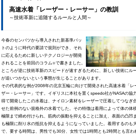
高速水着「レーザー・レーサー」の教訓
～技術革新に追随するルールと人間～
今春のセンバツから導入された新基準バッ
トのように時代の要請で規則ができ、それ
に応えるために新しいテクノロジーが開発
されることを前回のコラム
で書きました。
※
ところが逆に技術革新のスピードが速すぎるために、新しい技術にル
が追いつかないという事態が生じることがあります。
その代表的な例が2008年の北京五輪に向けて開発された高速水着「レ
ザー・レーサー」です。イギリスに本社を置くspeedo社がNASAの協
得て開発したこの水着は、ナイロン素材をレーザーで圧着してつなぎ
せた前例のない規格外の水着でした。その特徴は着用によって体の体
極限まで締め付けられ、筋肉の振動を抑えることに加え、表面の凸凹
も極限に削り水の抵抗を抑えるようになっていました。着用するのも
で、要する時間は、男性でも30分、女性では1時間とも2時間とも言わ