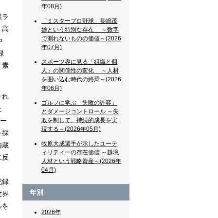
年08月)
然ラ
「ミスタープロ野球」長嶋茂
、高
雄という特別な存在 ～数字
で測れないものの価値～(2026
中
年07月)
録
スポーツ界に見る「組織と個
、素
人」の関係性の変化 ～人材
を囲い込む時代の終焉～(2026
年06月)
それ
ゴルフに学ぶ「失敗の許容」
た
とダメージコントロール ～失
レー
敗を制して、持続的成長を実
現する～(2026年05月)
を採
牧原大成選手が示したユーテ
内蔵
ィリティーの存在価値 ～越境
に反
人材という戦略資産～(2026年
04月)
記録
年別
世界
ルを
2026年