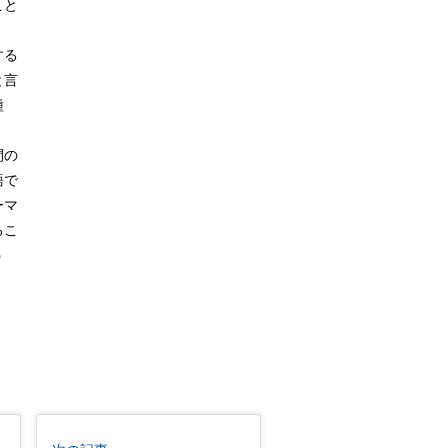
こと
。
する
と言
種
間の
語で
ーマ
るこ
う