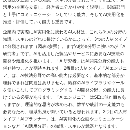
活用の企画を立案し、経営者に分かりやすく説明し、関係部門
と上手にコミュニケーションしていく能力、そしてAI実用化を
推進・評価していく能力も重要です。
企業内で実際にAI実用化に携わるAI人材は、これら3つの分野の
知識・スキルのどれに長けているかによって、3つの人材タイプ
に分類されます（図表2参照）。まずAI技法分野に強いのが「AI
研究者」です。AIを活用した製品やサービスに必要なAI技法の
開発や最適化を担います。「AI研究者」はAI開発分野の能力も
併せ持つことが期待されます。2番目の人材タイプ「AIエンジニ
ア」は、AI技法分野での高い能力は必要なく、基本的な部分が
理解できれば問題はありません。既存のAIライブラリやツール
を使いこなしてプログラミングする「AI開発分野」の能力に長
けている必要があります。「AIエンジニア」はSEに似た面もあ
りますが、理論的な思考が求められ、数学や統計の一定能力も
必要なため、理系出身が向いていると思われます。3つ目の人材
タイプ「AIプランナー」は、AI実用化の企画やコミュニケーシ
ョンなど「AI活用分野」の知識・スキルが武器となります。