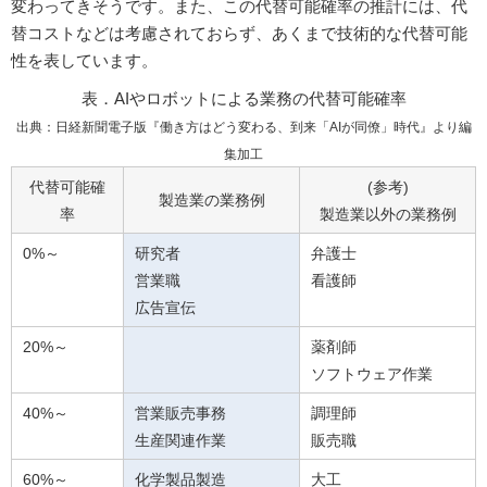
変わってきそうです。また、この代替可能確率の推計には、代
替コストなどは考慮されておらず、あくまで技術的な代替可能
性を表しています。
表．AIやロボットによる業務の代替可能確率
出典：日経新聞電子版『働き方はどう変わる、到来「AIが同僚」時代』より編
集加工
代替可能確
(参考)
製造業の業務例
率
製造業以外の業務例
0%～
研究者
弁護士
営業職
看護師
広告宣伝
20%～
薬剤師
ソフトウェア作業
40%～
営業販売事務
調理師
生産関連作業
販売職
60%～
化学製品製造
大工