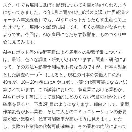
スク、中でも雇用に及ぼす影響についても目が向けられるよう
になってきました。今年1月に開かれたダボス会議（世界経済フ
ォーラム年次総会）でも、AIやロボットがもたらす生産性向上
だけでなく、雇用への影響に関しても、多くの議論がなされた
ようです。今回は、AIが雇用にもたらす影響を、ものづくり中
心に見てみます。
AIやロボット等の技術革新による雇用への影響予測について
は、最近、色々な調査・研究がされています。調査・研究によ
って、その方法や影響予測結果も異なるのですが、日本を対象
*1）
とした調査の一つ
によると、現在の日本の労働人口の約
49％が、10～20年後にはAIやロボット等で代替可能になると試
算されています。この試算において、製造業における業務が、
AIやロボット等によって技術的にどのくらい代替可能かという
確率を見ると、下表2列目のようになります。傾向として、定型
作業割合が多い業務、そして人とのコミュニケーションの必要
度が低い業務が、代替可能確率が高いように見えます。ただ
し、実際の各業務の代替可能確率は、その業務の内訳によって