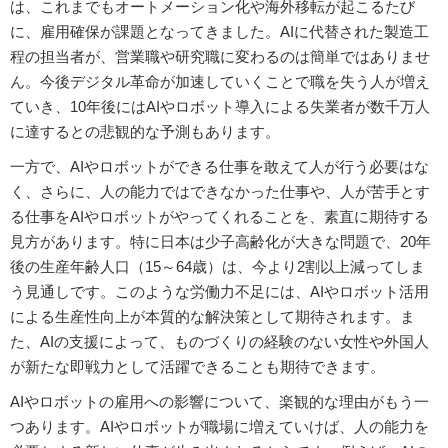
は、これまでもオートメーション化や海外移転が起こるたび
に、雇用確保が課題となってきました。AIに代替された製造工
程の担当者が、営業職や研究職に変わるのは簡単ではありませ
ん。今後デジタル革命が加速していくことで職を失う人が増え
ていき、10年後にはAIやロボット導入による失業者が数千万人
に達するとの悲観的な予測もあります。
一方で、AIやロボットができる仕事を敢えて人が行う必要はな
く、さらに、人の能力ではできなかった仕事や、人が苦手とす
る仕事をAIやロボットがやってくれることを、素直に期待する
見方があります。特に日本は少子高齢化が大きな問題で、20年
後の生産年齢人口（15～64歳）は、今より2割以上減ってしま
う見通しです。このような労働力不足には、AIやロボット活用
による生産性向上が本質的な解決策として期待されます。ま
た、AIの支援によって、ものづくりの経験のない女性や外国人
が新たな即戦力として活躍できることも期待できます。
AIやロボットの雇用への影響について、楽観的な理由がもう一
つあります。AIやロボットが職場に増えていけば、人の能力を