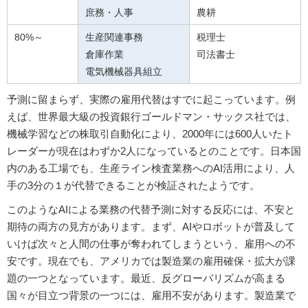
庶務・人事
農耕
80%～
生産関連事務
税理士
倉庫作業
司法書士
電気機械器具組立
予測に留まらず、実際の雇用代替はすでに起こっています。例
えば、世界最大級の投資銀行ゴールドマン・サックス社では、
機械学習などの株取引自動化により、2000年には600人いたト
レーダーが現在はわずか2人になっているとのことです。日本国
内のある工場でも、生産ライン検査業務へのAI活用により、人
手の3分の１が代替できることが検証されたようです。
このようなAIによる業務の代替予測に対する反応には、不安と
期待の両方の見方があります。まず、AIやロボットが普及して
いけば次々と人間の仕事が奪われてしまうという、雇用への不
安です。現在でも、アメリカでは製造業の雇用確保・拡大が課
題の一つとなっています。最近、反グローバリズムが高まる
国々が目立つ背景の一つには、雇用不安があります。製造業で