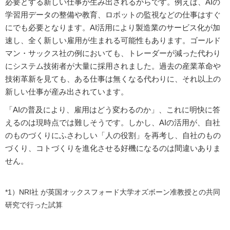
必要とする新しい仕事が生み出されるからです。例えば、AIの
学習用データの整備や教育、ロボットの監視などの仕事はすぐ
にでも必要となります。AI活用により製造業のサービス化が加
速し、全く新しい雇用が生まれる可能性もあります。ゴールド
マン・サックス社の例においても、トレーダーが減った代わり
にシステム技術者が大量に採用されました。過去の産業革命や
技術革新を見ても、ある仕事は無くなる代わりに、それ以上の
新しい仕事が産み出されています。
「AIの普及により、雇用はどう変わるのか」、これに明快に答
えるのは現時点では難しそうです。しかし、AIの活用が、自社
のものづくりにふさわしい「人の役割」を再考し、自社のもの
づくり、コトづくりを進化させる好機になるのは間違いありま
せん。
*1）NRI社 が英国オックスフォード大学オズボーン准教授との共同
研究で行った試算