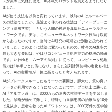
スが実際に気軽に使え、AI搭載のロボットも買えるようになり
ました。
AIが使う技法も以前と変わっています。以前のAIはルールベー
スの技法でしたが、最近よく使われる技法は「ディープラーニ
ング（深層学習）」という人間の神経を真似たニューラルネッ
トワークです。実は、このニューラルネットワーク技法は以前
からあったのですが、当時はAI研究の範疇とは別物と扱われて
いました。このように技法は変わったものの、昨今のAI進歩の
最も大きな要因は、やはりコンピュータ処理能力の格段の飛躍
です。いわゆる「ムーアの法則」に従って、コンピュータ処理
能力は1年半ごとに倍になり、さらに並列計算技術の進化も相ま
って、AIの実用性が一気に高まったと考えられます。
AIがブレークスルーしたもう一つの要因は、膨大な、質の良い
データが利用できるようになったことです。プロ棋士に勝った
AI「アルファ碁」は、3000万もの過去の棋譜データを学習しま
した。診断が極めて難しく、特殊な白血病患者の治療法を10分
で見抜き、患者を救ったAI「ワトソン」は、2000万件の医学論