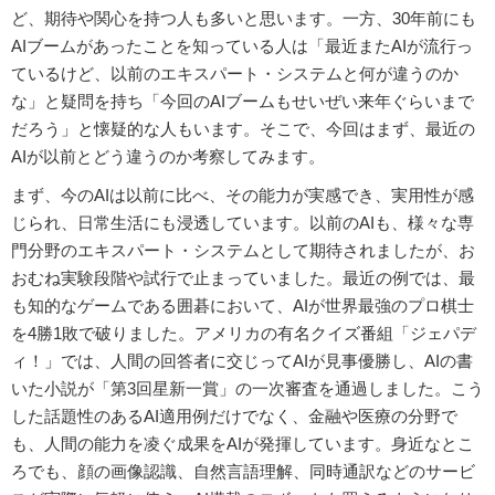
ど、期待や関心を持つ人も多いと思います。一方、30年前にも
AIブームがあったことを知っている人は「最近またAIが流行っ
ているけど、以前のエキスパート・システムと何が違うのか
な」と疑問を持ち「今回のAIブームもせいぜい来年ぐらいまで
だろう」と懐疑的な人もいます。そこで、今回はまず、最近の
AIが以前とどう違うのか考察してみます。
まず、今のAIは以前に比べ、その能力が実感でき、実用性が感
じられ、日常生活にも浸透しています。以前のAIも、様々な専
門分野のエキスパート・システムとして期待されましたが、お
おむね実験段階や試行で止まっていました。最近の例では、最
も知的なゲームである囲碁において、AIが世界最強のプロ棋士
を4勝1敗で破りました。アメリカの有名クイズ番組「ジェパデ
ィ！」では、人間の回答者に交じってAIが見事優勝し、AIの書
いた小説が「第3回星新一賞」の一次審査を通過しました。こう
した話題性のあるAI適用例だけでなく、金融や医療の分野で
も、人間の能力を凌ぐ成果をAIが発揮しています。身近なとこ
ろでも、顔の画像認識、自然言語理解、同時通訳などのサービ