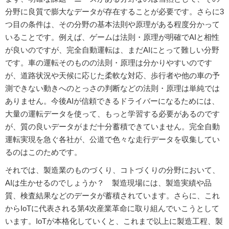
分野に良質で膨大なデータが存在することが必要です。さらに3
つ目の条件は、その分野の基本法則や原理がある程度分かって
いることです。例えば、ゲームは法則・原理が明確でAIと相性
が良いのですが、完全自動運転は、まだAIにとって難しい分野
です。車の運転そのものの法則・原理は分かりやすいのです
が、道路状況や天候に応じた柔軟な対応、歩行者や他の車の予
測できない動きへのとっさの判断などの法則・原理は単純では
ありません。今後AIが信頼できるドライバーになるためには、
大量の運転データを使って、もっと学習する必要があるのです
が、質の良いデータがまだ十分蓄積できていません。完全自動
運転実現を急ぐ各社が、公道で色々な走行データを収集してい
るのはこのためです。
それでは、製造業のものづくり、コトづくりの分野において、
AIは生かせるのでしょうか？ 製造現場には、製造実績や品
質、検査結果などのデータが蓄積されています。さらに、これ
からIoTに代表される第4次産業革命に取り組んでいこうとして
います。IoTが本格化していくと、これまで以上に製造工程、製