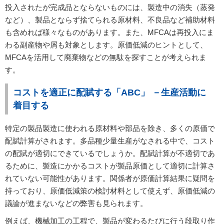
投入されたが完成品とならないものには、製造中の消失（蒸発
など）、製品とならず捨てられる原材料、不良品など補助材料
も含めれば様々なものがあります。また、MFCAは再投入にま
わる副産物や屑も対象とします。原価低減のヒントとして、
MFCAを活用して廃棄物などの無駄を探すことが考えられま
す。
コストを適正に配賦する「ABC」 －生産活動に
着目する
特定の製品製造に使われる原材料や部品を除き、多くの原価で
配賦計算がされます。多品種少量生産がなされる中で、コスト
の配賦が適切にできているでしょうか。配賦計算が不適切であ
るために、製造にかかるコストが製品原価として適切に計算さ
れていない可能性があります。関係者が原価計算結果に疑問を
持っており、原価低減策の検討材料として使えず、原価低減の
議論が進まないなどの弊害も見られます。
例えば、機械加工の工程で、製品が変わるたびに行う段取り作