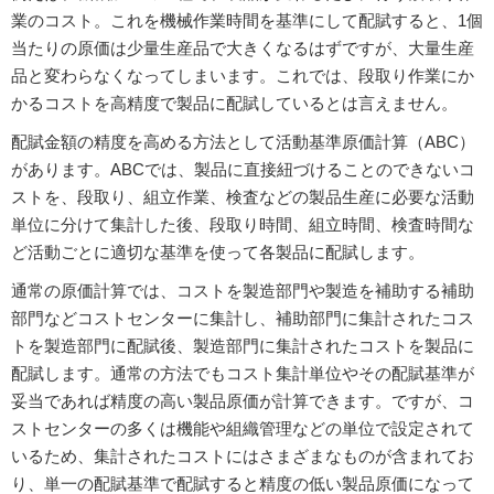
業のコスト。これを機械作業時間を基準にして配賦すると、1個
当たりの原価は少量生産品で大きくなるはずですが、大量生産
品と変わらなくなってしまいます。これでは、段取り作業にか
かるコストを高精度で製品に配賦しているとは言えません。
配賦金額の精度を高める方法として活動基準原価計算（ABC）
があります。ABCでは、製品に直接紐づけることのできないコ
ストを、段取り、組立作業、検査などの製品生産に必要な活動
単位に分けて集計した後、段取り時間、組立時間、検査時間な
ど活動ごとに適切な基準を使って各製品に配賦します。
通常の原価計算では、コストを製造部門や製造を補助する補助
部門などコストセンターに集計し、補助部門に集計されたコス
トを製造部門に配賦後、製造部門に集計されたコストを製品に
配賦します。通常の方法でもコスト集計単位やその配賦基準が
妥当であれば精度の高い製品原価が計算できます。ですが、コ
ストセンターの多くは機能や組織管理などの単位で設定されて
いるため、集計されたコストにはさまざまなものが含まれてお
り、単一の配賦基準で配賦すると精度の低い製品原価になって