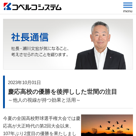
2023年10月01日
慶応高校の優勝を後押しした世間の注目
～他人の視線が持つ効果と活用～
今夏の全国高校野球選手権大会では慶
応高が大正時代の第2回大会以来、
107年ぶり2度目の優勝を果たしまし