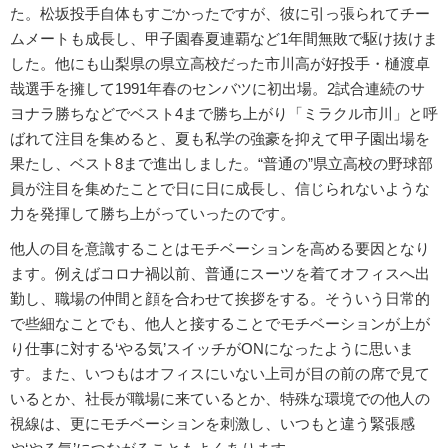
た。松坂投手自体もすごかったですが、彼に引っ張られてチー
ムメートも成長し、甲子園春夏連覇など1年間無敗で駆け抜けま
した。他にも山梨県の県立高校だった市川高が好投手・樋渡卓
哉選手を擁して1991年春のセンバツに初出場。2試合連続のサ
ヨナラ勝ちなどでベスト4まで勝ち上がり「ミラクル市川」と呼
ばれて注目を集めると、夏も私学の強豪を抑えて甲子園出場を
果たし、ベスト8まで進出しました。“普通の”県立高校の野球部
員が注目を集めたことで日に日に成長し、信じられないような
力を発揮して勝ち上がっていったのです。
他人の目を意識することはモチベーションを高める要因となり
ます。例えばコロナ禍以前、普通にスーツを着てオフィスへ出
勤し、職場の仲間と顔を合わせて挨拶をする。そういう日常的
で些細なことでも、他人と接することでモチベーションが上が
り仕事に対する‘やる気’スイッチがONになったように思いま
す。また、いつもはオフィスにいない上司が目の前の席で見て
いるとか、社長が職場に来ているとか、特殊な環境での他人の
視線は、更にモチベーションを刺激し、いつもと違う緊張感