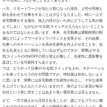
や‘やる気’につながることもよくあります。
一方、リモートワークが当たり前になった現在、上司や同僚と
顔を合わせて仕事をすることは少なくなりました。特に一人で
在宅勤務をする場合、他人の目がないためにどうしても気が緩
んでしまい、なかなか‘やる気‘スイッチが入らないということも
あるのではないかと思います。本来、在宅勤務は通勤時間の削
減などによってワークライフバランスを充実させ、その結果、
仕事へのモチベーションを高め生産性を向上させることを、会
社も社員もともに期待しているはずなのですが、実際は’やる
気‘スイッチのON/OFFの切り替えが難しく、生産性に悪影響を
及ぼしている可能性すらあります。
では、どうやって仕事の‘やる気’スイッチを入れ、モチベーショ
ンを保ってもらうのかが問題ですが、特効薬は存在しないよう
に思います。実際には在宅勤務で生産性が向上し、十分な成果
を上げている人もたくさんいますので、昔のように全員が毎日
出社という形に戻すことはあまり良い選択肢とは言えません。
さて、一方で他人から注目されることが、誰にでもプラスに働
くわけではありません。多くの視線を感じることによって、緊