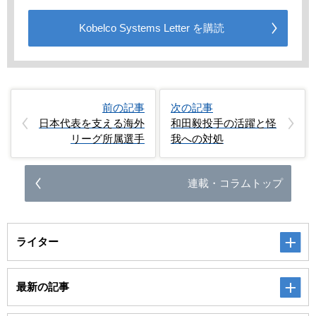
Kobelco Systems Letter を購読
前の記事
次の記事
日本代表を支える海外
和田毅投手の活躍と怪
リーグ所属選手
我への対処
連載・コラムトップ
ライター
最新の記事