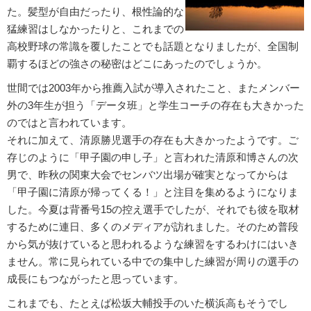
た。髪型が自由だったり、根性論的な
猛練習はしなかったりと、これまでの
高校野球の常識を覆したことでも話題となりましたが、全国制
覇するほどの強さの秘密はどこにあったのでしょうか。
世間では2003年から推薦入試が導入されたこと、またメンバー
外の3年生が担う「データ班」と学生コーチの存在も大きかった
のではと言われています。
それに加えて、清原勝児選手の存在も大きかったようです。ご
存じのように「甲子園の申し子」と言われた清原和博さんの次
男で、昨秋の関東大会でセンバツ出場が確実となってからは
「甲子園に清原が帰ってくる！」と注目を集めるようになりま
した。今夏は背番号15の控え選手でしたが、それでも彼を取材
するために連日、多くのメディアが訪れました。そのため普段
から気が抜けていると思われるような練習をするわけにはいき
ません。常に見られている中での集中した練習が周りの選手の
成長にもつながったと思っています。
これまでも、たとえば松坂大輔投手のいた横浜高もそうでし