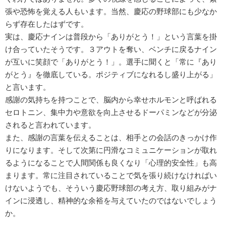
張や恐怖を覚える人もいます。当然、慶応の野球部にも少なか
らず存在したはずです。
実は、慶応ナインは普段から「ありがとう！」という言葉を掛
け合っていたそうです。３アウトを奪い、ベンチに戻るナイン
が互いに笑顔で「ありがとう！」。選手に聞くと「常に『あり
がとう』を徹底している。ポジティブになれるし盛り上がる」
と言います。
感謝の気持ちを持つことで、脳内から幸せホルモンと呼ばれる
セロトニン、集中力や意欲を向上させるドーパミンなどが分泌
されると言われています。
また、感謝の言葉を伝えることは、相手との会話のきっかけ作
りになります。そして次第に円滑なコミュニケーションが取れ
るようになることで人間関係も良くなり「心理的安全性」も高
まります。常に注目されていることで気を張り続けなければい
けないようでも、そういう慶応野球部の考え方、取り組みがナ
インに浸透し、精神的な余裕を与えていたのではないでしょう
か。