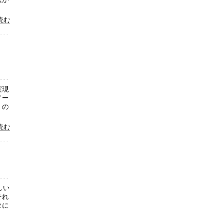
読む
実現
メー
くの
読む
しい
それ
タに