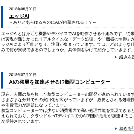
2018年08月01日
エッジAI
～ありとあらゆるものにAIが内蔵される！？～
エッジAIとは身近な機器やデバイスでAIを動作させる仕組みです。従
は実現が難しかったリアルタイムな「データ処理」や「機器の制御」
ッジAIにより可能となり、注目が集まっています。では、どのような
みで何が実現できるのでしょうか。具体例を挙げて紹介していきます
続きを
2018年07月01日
AIの発展を加速させる!?脳型コンピューター
現在、人間の脳を模した脳型コンピューターの開発が進められていま
さまざまな分野でAIの実用化が広がっていますが、必要とされる処理
や消費電力が課題になっています。
脳型コンピューターでは少ない消費電力で高い処理性能を実現できる
えられており、クラウドやIoTデバイスでのAI関連の活用が加速するこ
が期待されています。
続きを