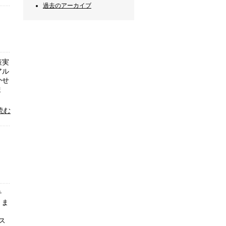
過去のアーカイブ
策実
アル
かせ
ま
読む
テ
きま
ス