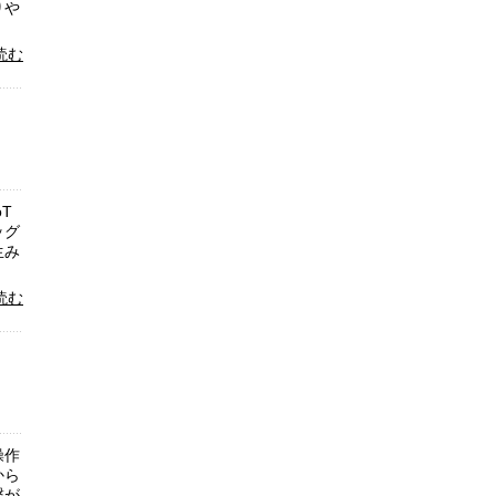
りや
読む
T
ッグ
生み
読む
操作
から
繋が