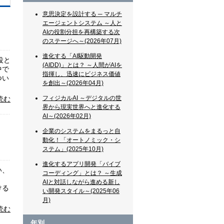
意思決定を設計する ─ マルチ
エージェントシステム ～人と
AIの役割分担を再構築する次
のステージへ～(2026年07月)
進化する「AI駆動開発
役と
(AIDD)」とは？ ～人間がAIを
中で
指揮し、迅速にビジネス価値
つい
を創出～(2026年04月)
フィジカルAI ～デジタルの世
読む
界から現実世界へと進化する
AI～(2026年02月)
企業のシステムをまるっと自
動化！「オートノミック・シ
ステム」(2025年10月)
進化するアプリ開発「バイブ
い、
コーディング」とは？ ～生成
AIと対話しながら進める新し
ける
い開発スタイル～(2025年06
月)
読む
年別