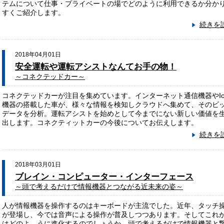
テムについて仕事・プライベートの場でどのように利用できるか分か
すくご紹介します。
続きを
2018年04月01日
安全運転や運転アシストなんてお手の物！
～コネクテッドカー～
コネクテッドカーが注目を集めています。インターネット通信機器やIo
機器の搭載した車が、様々な情報を検知しクラウドへ集めて、そのビ
データを分析。運転アシストを始めとして今までにない新しい価値を
出します。コネクティットカーの今後についてお伝えします。
続きを
2018年03月01日
ブレイン・コンピューター・インターフェース
～頭で考えるだけで情報機器とつながる近未来の姿～
人が情報機器を操作するのはキーボードが主流でした。近年、タッチ
が登場し、今では音声による操作が普及しつつあります。そしてこれ
はどのよ うに進化するのでしょうか。頭で考えるだけで情報機器と