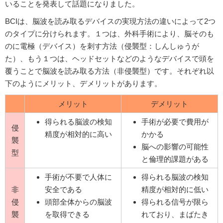
いることを発表して話題になりました。
BCIは、脳波を読み取るデバイスの実現方法の違いによって2つ
のタイプに分けられます。１つは、外科手術により、脳そのも
のに電極（デバイス）を刺す方法（侵襲型：しんしゅうが
た）、もう１つは、ヘッドセットなどのようなデバイスで頭を
覆うことで脳波を読み取る方法（非侵襲型）です。それぞれ以
下のようにメリット、デメリットがあります。
メリット
デメリット
得られる脳波の検知
手術が必要で費用が
侵
精度が相対的に高い
かかる
襲
脳への影響の可能性
型
と倫理的課題がある
手術が不要で人体に
得られる脳波の検知
非
安全である
精度が相対的に低い
侵
頭部全体からの脳波
得られる信号が限ら
襲
を取得できる
れており、まばたき