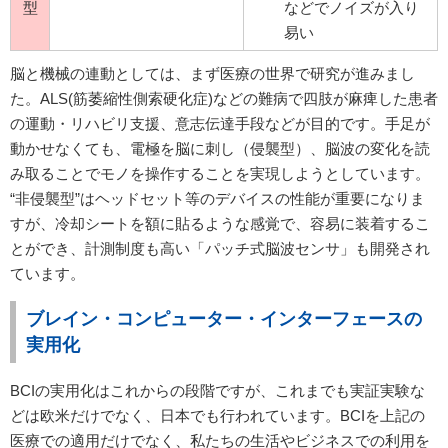
型
などでノイズが入り
易い
脳と機械の連動としては、まず医療の世界で研究が進みまし
た。ALS(筋萎縮性側索硬化症)などの難病で四肢が麻痺した患者
の運動・リハビリ支援、意志伝達手段などが目的です。手足が
動かせなくても、電極を脳に刺し（侵襲型）、脳波の変化を読
み取ることでモノを操作することを実現しようとしています。
“非侵襲型”はヘッドセット等のデバイスの性能が重要になりま
すが、冷却シートを額に貼るような感覚で、容易に装着するこ
とができ、計測制度も高い「パッチ式脳波センサ」も開発され
ています。
ブレイン・コンピューター・インターフェースの
実用化
BCIの実用化はこれからの段階ですが、これまでも実証実験な
どは欧米だけでなく、日本でも行われています。BCIを上記の
医療での適用だけでなく、私たちの生活やビジネスでの利用を