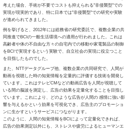
考えた場合、手術が不要でコストも抑えられる”非侵襲型”での
実現が現実的であり、特に日本では”非侵襲型”での研究や実験
が進められてきました。
例を挙げると、2012年には総務省の研究委託で、複数企業の共
同推進でBCIの一般生活環境への適用が行われました。これは
高齢者や体の不自由な方々の自宅内での移動や家電製品の制御
をBCIで実現するという実験で、自立社会の実現に役立つこと
を目指したものでした。
また、NTTデータグループ他、複数企業の共同研究で、人間が
動画を視聴した時の知覚情報を定量的に評価する技術を開発し
ています。これはテレビCMなどの動画広告を人間が視聴して
いる間の脳波を測定し、広告の効果を定量化することを目指し
ています。これにより、どのような広告が人間の 感情に強い影
響を与えるかという効果を可視化でき、広告主のプロモーショ
ンに生かすというサービスにつながります。
このように、人間の知覚情報をBCIによって定量化できれば、
広告の効果測定以外にも、ストレスや疲労によるヒューマンエ