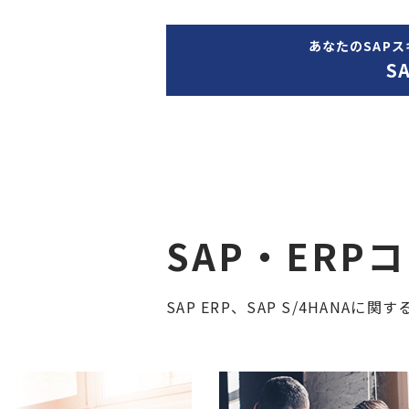
あなたのSAP
S
SAP・ERP
SAP ERP、SAP S/4HANA