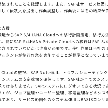
構築されたことを確認します。また、SAP社サービス範囲
に対して依頼文を提出し作業調整し、作業後にはその結果が
。
の支援
境からSAP S/4HANA Cloudへの移行計画策定、移行
にSAP S/4HANA Private Cloudへの移行はSAP S/4
に含まれていない点は注意が必要です。移行作業は当社の
ンサルタントが移行作業を実施することが標準となっていま
ANA Cloudの監視、SAP Note適用、トラブルシューティ
、システムの安定稼働を確保します。SAP社が全てのシス
訳ではありません。SAPシステムにログオンできる状況であ
ますが、ジョブ監理やユーザー監理、移送監理などのシス
れており、サービス範囲外のシステム運用はBASISコンサ