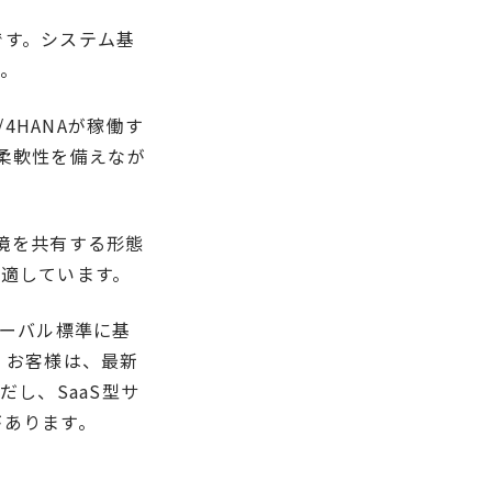
ョンです。システム基
す。
 S/4HANAが稼働す
と柔軟性を備えなが
ウド環境を共有する形態
適しています。
グローバル標準に基
、お客様は、最新
し、SaaS型サ
があります。