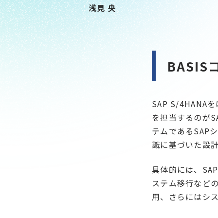
浅見 央
BASI
SAP S/4H
を担当するのがSA
テムであるSAP
識に基づいた設
具体的には、SA
ステム移行など
用、さらにはシ