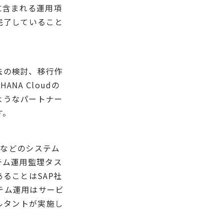
に含まれる運用項
完了していること
方法の検討、移行作
HANA Cloudの
ようなパートナー
す。
ングなどのシステム
テム運用監理タス
ることはSAP社
テム運用はサービ
ルタントが実施し