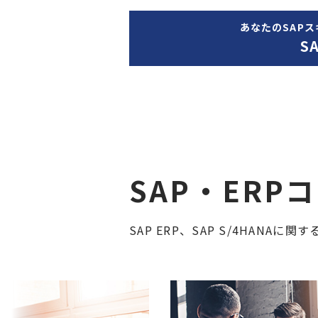
あなたのSAP
S
SAP・ERP
SAP ERP、SAP S/4HANA