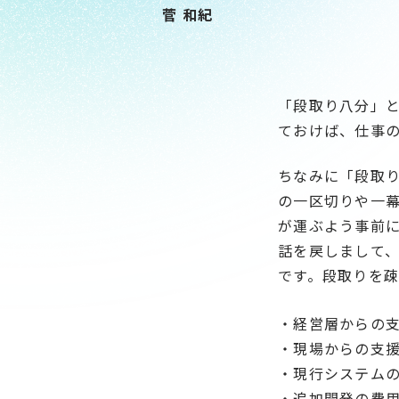
菅 和紀
「段取り八分」
ておけば、仕事の
ちなみに「段取
の一区切りや一
が運ぶよう事前
話を戻しまして、
です。段取りを
・経営層からの
・現場からの支
・現行システム
・追加開発の費