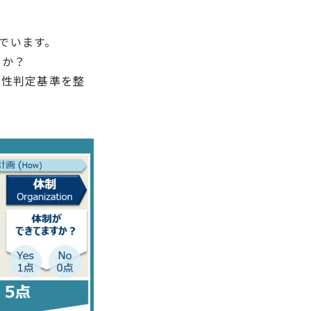
。
んでいます。
うか？
要性判定基準を整