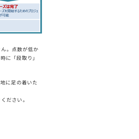
せん。点数が低か
た時に「段取り」
て地に足の着いた
。
せください。