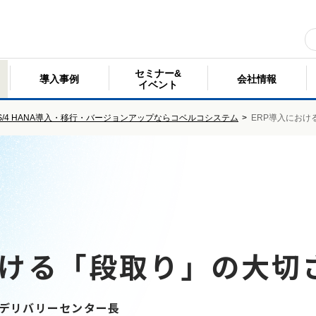
セミナー&
導入事例
会社情報
イベント
 S/4 HANA導入・移行・バージョンアップならコベルコシステム
>
ERP導入におけ
おける「段取り」の大切
ーデリバリーセンター長