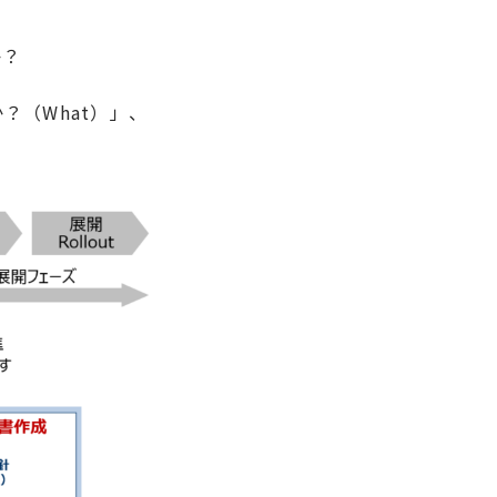
か？
？（What）」、