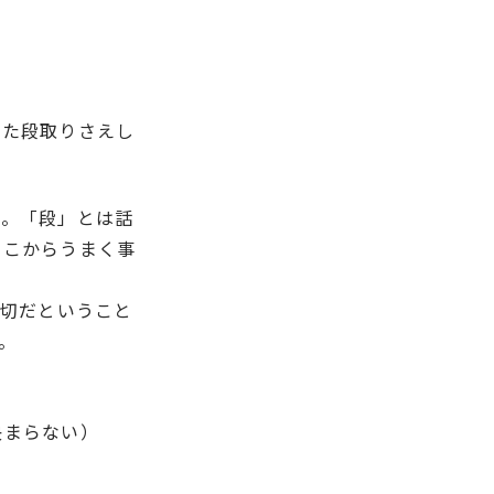
した段取りさえし
す。「段」とは話
そこからうまく事
大切だということ
。
決まらない）