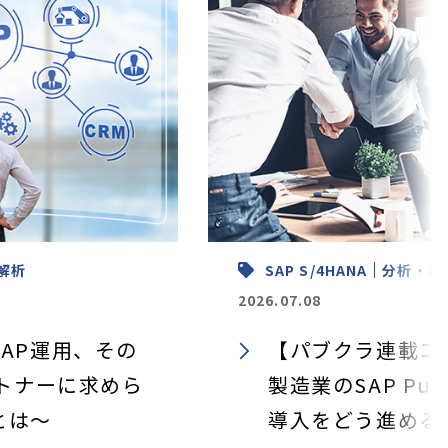
解析
SAP S/4HANA
分析・解
2026.07.08
AP運用、その
【パブクラ連載コ
ートナーに求めら
製造業のSAP Publ
とは～
導入をどう進める