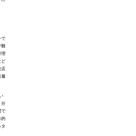
ンで
が難
管理
など
売店
引履
い
、分
間で
来的
ルタ