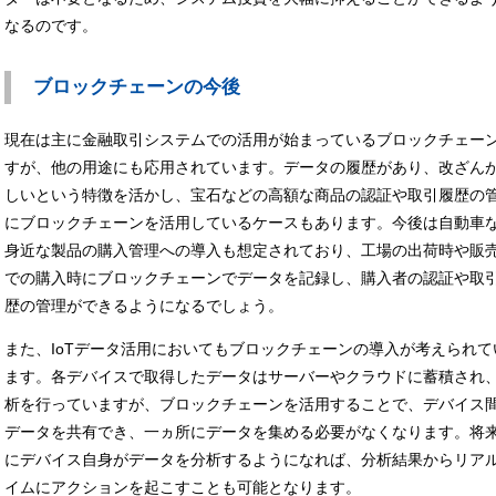
なるのです。
ブロックチェーンの今後
現在は主に金融取引システムでの活用が始まっているブロックチェー
すが、他の用途にも応用されています。データの履歴があり、改ざん
しいという特徴を活かし、宝石などの高額な商品の認証や取引履歴の
にブロックチェーンを活用しているケースもあります。今後は自動車
身近な製品の購入管理への導入も想定されており、工場の出荷時や販
での購入時にブロックチェーンでデータを記録し、購入者の認証や取
歴の管理ができるようになるでしょう。
また、IoTデータ活用においてもブロックチェーンの導入が考えられて
ます。各デバイスで取得したデータはサーバーやクラウドに蓄積され
析を行っていますが、ブロックチェーンを活用することで、デバイス
データを共有でき、一ヵ所にデータを集める必要がなくなります。将
にデバイス自身がデータを分析するようになれば、分析結果からリア
イムにアクションを起こすことも可能となります。