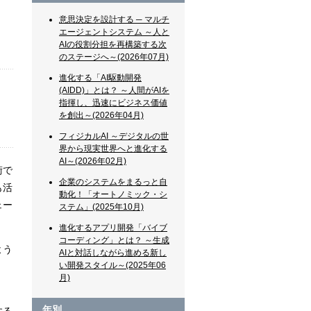
意思決定を設計する ─ マルチ
エージェントシステム ～人と
AIの役割分担を再構築する次
のステージへ～(2026年07月)
進化する「AI駆動開発
(AIDD)」とは？ ～人間がAIを
指揮し、迅速にビジネス価値
を創出～(2026年04月)
フィジカルAI ～デジタルの世
界から現実世界へと進化する
AI～(2026年02月)
術で
企業のシステムをまるっと自
も活
動化！「オートノミック・シ
ェー
ステム」(2025年10月)
進化するアプリ開発「バイブ
コーディング」とは？ ～生成
よう
AIと対話しながら進める新し
い開発スタイル～(2025年06
月)
年別