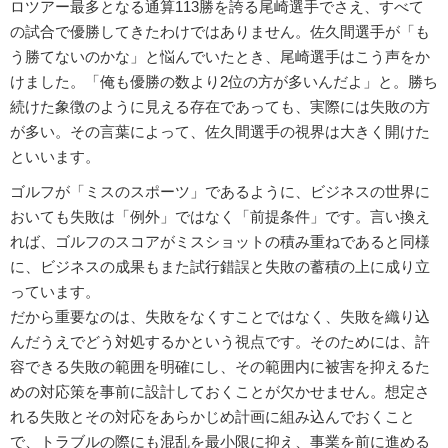
ロツアー最多となる通算113勝を誇る尾崎選手でさえ、すべて
の試合で優勝してきたわけではありません。佐久間選手が「も
う勝てないのかな」と悩んでいたとき、尾崎選手はこう声をか
けました。「俺も優勝の数より2位の方が多いんだよ」と。勝ち
続けた象徴のように見える存在であっても、実際には失敗の方
が多い。その言葉によって、佐久間選手の視界は大きく開けた
といいます。
ゴルフが「ミスのスポーツ」であるように、ビジネスの世界に
おいても失敗は「例外」ではなく「前提条件」です。言い換え
れば、ゴルフのスコアがミスショットの積み重ねであると同様
に、ビジネスの成果もまた試行錯誤と失敗の蓄積の上に成り立
っています。
だから重要なのは、失敗をなくすことではなく、失敗を織り込
んだうえでどう対処するかという視点です。そのためには、許
容できる失敗の範囲を明確にし、その範囲内に被害を抑えるた
めの対応策を事前に設計しておくことが欠かせません。想定さ
れる失敗とその対応をあらかじめ計画に組み込んでおくこと
で、トラブルの際にも混乱を最小限に抑え、事業を前に進める