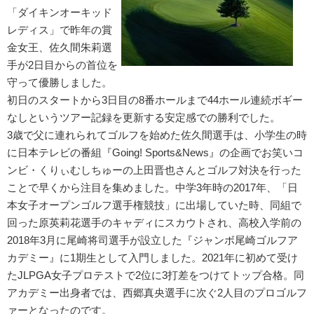
「ダイキンオーキッド
レディス」で昨年の賞
金女王、佐久間朱莉選
手が2日目からの首位を
守って優勝しました。
初日のスタートから3日目の8番ホールまで44ホール連続ボギー
なしというツアー記録を更新する安定感での勝利でした。
3歳で父に連れられてゴルフを始めた佐久間選手は、小学生の時
に日本テレビの番組『Going! Sports&News』の企画でお笑いコ
ンビ・くりぃむしちゅーの上田晋也さんとゴルフ対決を行った
ことで早くから注目を集めました。中学3年時の2017年、「日
本女子オープンゴルフ選手権競技」に出場していた時、同組で
回った原英莉花選手のキャディにスカウトされ、高校入学前の
2018年3月に尾崎将司選手が設立した『ジャンボ尾崎ゴルフア
カデミー』に1期生として入門しました。2021年に初めて受け
たJLPGA女子プロテストで2位に3打差をつけてトップ合格。同
アカデミー出身者では、西郷真央選手に次ぐ2人目のプロゴルフ
ァーとなったのです。