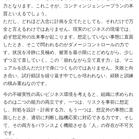
力となります。これこそが、コンティンジェンシープランの本
質といえるでしょう。
ただし、どれほど入念に計画を立てたとしても、それだけで万
全と言えるわけではありません。現実のビジネスの現場では、
必ず想定外の出来事が起こります。想定していない事態に直面
したとき、そこで問われるのがダメージコントロールの力で
す。状況を冷静に見極め、被害を最小限にとどめながら、少し
ずつ立て直していく。この「崩れながら立て直す力」は、マニ
ュアルを読んだだけで身につくものではありません。失敗と向
き合い、試行錯誤を繰り返す中でしか培われない、経験と訓練
の積み重ねなのです。
今の不確実性の高いビジネス環境を考えると、組織に求められ
るのは二つの能力の両立です。一つは、リスクを事前に想定
し、対処を設計・計画する力。もう一つは、想定外の事態に直
面したとき、適切に判断し臨機応変に対応できる力です。そし
て、その両方をバランスよく機能させる「人」の存在が不可欠
です。