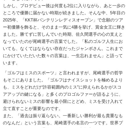
しかし、プロデビュー後は何度も2位に入りながら、あと一歩の
ところで優勝に届かない時期が続きました。そんな中、5年目の
2025年、「KKT杯バンテリンレディスオープン」で念願のツア
ー初優勝を飾ると、そのまま一気に4勝を挙げ、賞金女王に輝き
ました。勝てずに苦しんでいた時期、佐久間選手の心の支えと
なっていたのが尾崎選手の言葉でした。「私のゴルフ人生にお
いても、なくてはならない存在だったジャンボさん。これまで
にかけていただいた数々の言葉は、一生忘れません」と語って
います。
「ゴルフはミスのスポーツ」と言われますが、尾崎選手の哲学
もそこにありました。「ゴルフはナイスショットを極めるより
も、ミスをどれだけ“許容範囲内のミス”に抑えられるかがスコ
アアップの鍵になる」と多くのプロゴルファーが語るように、
避けられないミスの影響を最小限にとどめ、ミスを受け入れて
立て直すことが重要なのです。
また、「過去は振り返らない。一番新しい勝利が最も貴重なも
のなんだ」という言葉も、尾崎選手の名言の一つです。世界プ