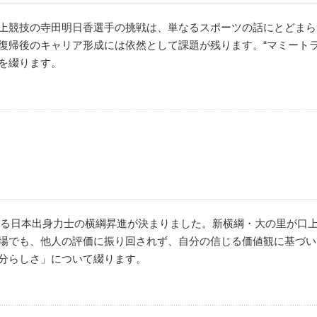
上競技の寺田明日香選手の挑戦は、単なるスポーツの話にとどまら
復帰後のキャリア形成には依然として課題が残ります。“マミート
を綴ります。
となる日本出身力士の横綱昇進が決まりました。新横綱・大の里が口
場でも、他人の評価に振り回されず、自分の信じる価値観に基づい
分らしさ」について綴ります。