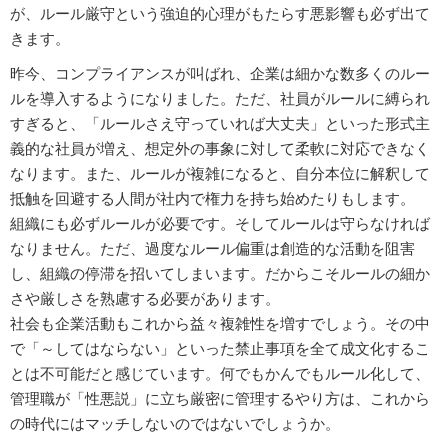
が、ルール厳守という強迫的心理がもたらす悪影響も必ず出て
きます。
昨今、コンプライアンスが叫ばれ、企業は細かな数多くのルー
ルを導入するようになりました。ただ、社員がルールに縛られ
すぎると、「ルールさえ守っていれば大丈夫」といった形式主
義的な社員が増え、想定外の事象に対して柔軟に対応できなく
なります。また、ルールが複雑になると、自分本位に解釈して
抵触を回避する人間が社内で権力を持ち始めたりもします。
組織にも必ずルールが必要です。そしてルールは守らなければ
なりません。ただ、過度なルール偏重は創造的な活動を阻害
し、組織の停滞を招いてしまいます。だからこそルールの細か
さや厳しさを熟慮する必要があります。
社会も企業活動もこれから益々複雑性を増すでしょう。その中
で「～してはならない」といった禁止事項を全て成文化するこ
とは不可能だと感じています。何でもかんでもルール化して、
管理職が「性悪説」に立ち厳密に管理するやり方は、これから
の時代にはマッチしないのではないでしょうか。