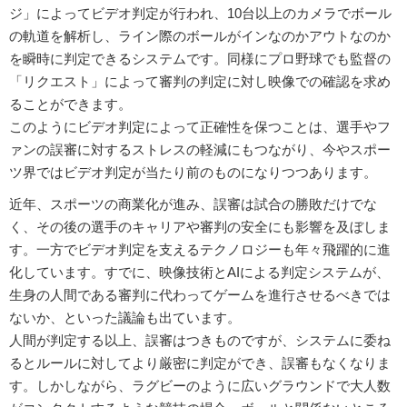
ジ」によってビデオ判定が行われ、10台以上のカメラでボール
の軌道を解析し、ライン際のボールがインなのかアウトなのか
を瞬時に判定できるシステムです。同様にプロ野球でも監督の
「リクエスト」によって審判の判定に対し映像での確認を求め
ることができます。
このようにビデオ判定によって正確性を保つことは、選手やフ
ァンの誤審に対するストレスの軽減にもつながり、今やスポー
ツ界ではビデオ判定が当たり前のものになりつつあります。
近年、スポーツの商業化が進み、誤審は試合の勝敗だけでな
く、その後の選手のキャリアや審判の安全にも影響を及ぼしま
す。一方でビデオ判定を支えるテクノロジーも年々飛躍的に進
化しています。すでに、映像技術とAIによる判定システムが、
生身の人間である審判に代わってゲームを進行させるべきでは
ないか、といった議論も出ています。
人間が判定する以上、誤審はつきものですが、システムに委ね
るとルールに対してより厳密に判定ができ、誤審もなくなりま
す。しかしながら、ラグビーのように広いグラウンドで大人数