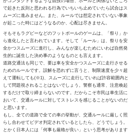
がコンタクトするような競技の場合、ボールと関係ないところ
で起きた反則と思われる行為でいちいち止めていたら試合はス
ムーズに進みません。また、ルールでは想定されていない事象
が起こった時にはどうなるのか、心配は尽きません。
そもそもラグビーなどのフットボールのゲームは、「祭り」か
ら進化したと言われています。そして「ルール」は、祭りを安
全かつスムーズに進行し、みんなが楽しむためにいわば自然発
生的に誕生した決め事のようなものとも言えます。
道路交通法も同じで、要は車を安全かつスムーズに走行させる
ためのルールです。誤解を恐れずに言うと、制限速度を少々超
えて運転しても(※1)、スムーズに走行していれば許容範囲内と
して問題視されることはないでしょう。警察も通常、注意喚起
するだけで取り締まらないのです。だからこそ市民は車生活に
おいて、交通ルールに対してストレスを感じることがないのだ
と思います。
もし、全ての道路で全ての車の挙動が、交通ルールに厳しく照
らし合わせてビデオ判定されているとしたら、どうでしょう。
とかく日本人には「何事も厳格が良い」という思考があります