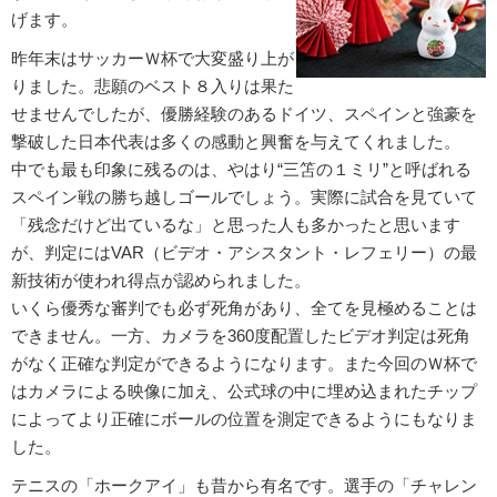
げます。
昨年末はサッカーＷ杯で大変盛り上が
りました。悲願のベスト８入りは果た
せませんでしたが、優勝経験のあるドイツ、スペインと強豪を
撃破した日本代表は多くの感動と興奮を与えてくれました。
中でも最も印象に残るのは、やはり“三笘の１ミリ”と呼ばれる
スペイン戦の勝ち越しゴールでしょう。実際に試合を見ていて
「残念だけど出ているな」と思った人も多かったと思います
が、判定にはVAR（ビデオ・アシスタント・レフェリー）の最
新技術が使われ得点が認められました。
いくら優秀な審判でも必ず死角があり、全てを見極めることは
できません。一方、カメラを360度配置したビデオ判定は死角
がなく正確な判定ができるようになります。また今回のＷ杯で
はカメラによる映像に加え、公式球の中に埋め込まれたチップ
によってより正確にボールの位置を測定できるようにもなりま
した。
テニスの「ホークアイ」も昔から有名です。選手の「チャレン