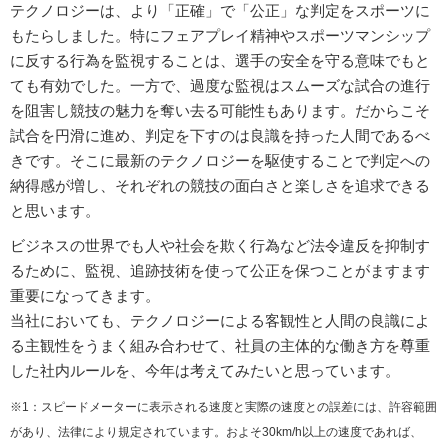
テクノロジーは、より「正確」で「公正」な判定をスポーツに
もたらしました。特にフェアプレイ精神やスポーツマンシップ
に反する行為を監視することは、選手の安全を守る意味でもと
ても有効でした。一方で、過度な監視はスムーズな試合の進行
を阻害し競技の魅力を奪い去る可能性もあります。だからこそ
試合を円滑に進め、判定を下すのは良識を持った人間であるべ
きです。そこに最新のテクノロジーを駆使することで判定への
納得感が増し、それぞれの競技の面白さと楽しさを追求できる
と思います。
ビジネスの世界でも人や社会を欺く行為など法令違反を抑制す
るために、監視、追跡技術を使って公正を保つことがますます
重要になってきます。
当社においても、テクノロジーによる客観性と人間の良識によ
る主観性をうまく組み合わせて、社員の主体的な働き方を尊重
した社内ルールを、今年は考えてみたいと思っています。
※1：スピードメーターに表示される速度と実際の速度との誤差には、許容範囲
があり、法律により規定されています。およそ30km/h以上の速度であれば、