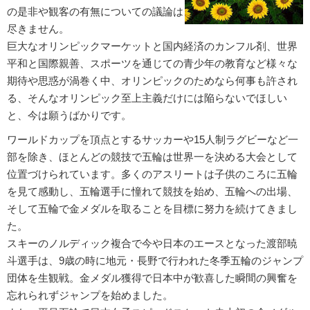
の是非や観客の有無についての議論は
尽きません。
巨大なオリンピックマーケットと国内経済のカンフル剤、世界
平和と国際親善、スポーツを通じての青少年の教育など様々な
期待や思惑が渦巻く中、オリンピックのためなら何事も許され
る、そんなオリンピック至上主義だけには陥らないでほしい
と、今は願うばかりです。
ワールドカップを頂点とするサッカーや15人制ラグビーなど一
部を除き、ほとんどの競技で五輪は世界一を決める大会として
位置づけられています。多くのアスリートは子供のころに五輪
を見て感動し、五輪選手に憧れて競技を始め、五輪への出場、
そして五輪で金メダルを取ることを目標に努力を続けてきまし
た。
スキーのノルディック複合で今や日本のエースとなった渡部暁
斗選手は、9歳の時に地元・長野で行われた冬季五輪のジャンプ
団体を生観戦。金メダル獲得で日本中が歓喜した瞬間の興奮を
忘れられずジャンプを始めました。