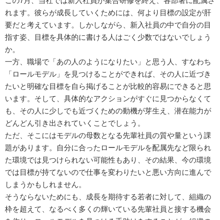
この7月、当社では新入社員が集合研修を終え、各部署に配属さ
れます。彼らが成長していくためには、何より目標の設定が肝
要だと考えています。しかしながら、新入社員の中で自分の目
指す姿、目標を具体的に書ける人はごく少数ではないでしょう
か。
一方、職場で「あの人のようになりたい」と思う人、すなわち
「ロールモデル」を見つけることができれば、その人に近づき
たいと明確な目標を自ら掲げることが比較的容易にできると思
います。そして、具体的なアクションがすぐに見つからなくて
も、その人に少しでも近づくための動機が芽生え、潜在能力が
どんどん引き出されていくことでしょう。
ただ、そこにはモデルの母数となる先輩社員の質や量という課
題があります。自分に合ったロールモデルを配属先など限られ
た環境では見つけられない可能性もあり、その結果、今の環境
では目標が持てないので仕事を変わりたいと悪い方向に進んで
しまうかもしれません。
そうならないためにも、成長を期待する若者に対して、組織の
枠を超えて、なるべく多くの輝いている先輩社員と接する機会