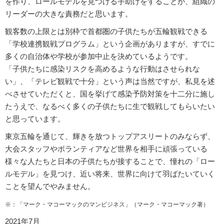
を作り、ロールモデルを見つける手助けをすることが、組織の
リーダーの大きな責務だと思います。
観客数の上限とは別枠で首都圏の子供たちが五輪観戦できる
「学校連携観戦プログラム」という企画がありますが、すでに
多くの自治体や学校が参加中止を決めているようです。
「子供たちに感染リスクを高めるような行動はさせられな
い」、「テレビ観戦で十分」という声は当然ですが、私見を述
べさせていただくと、国を挙げて感染予防対策を十二分に施し
たうえで、なるべく多くの子供たちに生で観戦してもらいたい
と思っています。
東京五輪を通じて、輝きを放つトップアスリートのみならず、
大会スタッフやボランティアなど世界を相手に頑張っている
様々な人たちと日本の子供たちが接することで、憧れの「ロー
ルモデル」を見つけ、近い将来、世界に向けて羽ばたいていく
ことを望んでやみません。
※：「マーク・マコーマックのマンビジネス」（マーク・マコーマック著）
2021年7月