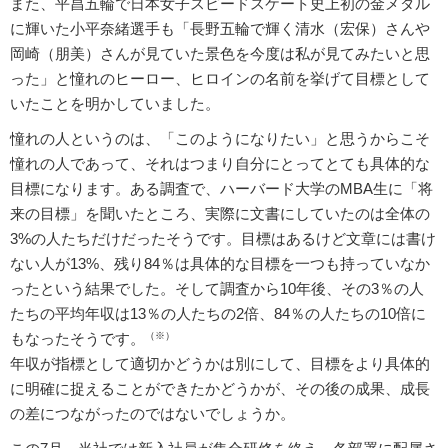
また、平昌五輪で日本女子スピードスケート史上初の金メダル
に輝いた小平奈緒選手も「長野五輪で輝く清水（宏保）さんや
岡崎（朋美）さんが見ていた景色を今度は私が見てみたいと思
った」と憧れのヒーロー、ヒロインの名前を挙げて目標として
いたことを明かしていました。
憧れの人というのは、「このようになりたい」と思うからこそ
憧れの人であって、それはつまり自分にとってとても具体的な
目標になります。ある調査で、ハーバード大学のMBA生に「将
来の目標」を聞いたところ、実際に文書にしていたのは全体の
3%の人たちだけだったそうです。目標はあるけど文章には書け
ない人が13%、残り84％は具体的な目標を一つも持っていなか
ったという結果でした。そして調査から10年後、その3％の人
たちの平均年収は13％の人たちの2倍、84％の人たちの10倍に
もなったそうです。
（※）
年収が指標として適切かどうかは別にして、目標をより具体的
に明確に捉えることができたかどうかが、その後の成果、成長
の差につながったのではないでしょうか。