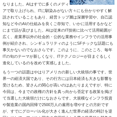
なりました。AIはすでに多くのメディ
アで取り上げられ、ITに馴染みがない方々にも分かりやすく解
説されていることもあり、経営トップ層は深層学習や、自己認
知など今のAIの仕組みを良くご存知で、いかに活用するかなど
にまで話が及びました。AIは従来のIT技術に比べて活用範囲が
広く、産業界以外の社会的・公的な業務やインフラでの活用事
例が紹介され、シンギュラリティのようにSFチックな話題にも
事欠かないのでなおさらです。このように、このところ、毎年
ITの旬のテーマが新しくなり、ITテクノロジーが目まぐるしく
進化しているのを改めて実感しました。
もう一つの話題はやはりアメリカの新しい大統領の事です。世
界一の経済大国であり、その行方には日本経済も大きな影響を
受けるため、皆さんの関心が高いのはあたりまえですが、特に
今回は、今までの政権の方針を真っ向から否定する政策を掲げ
て当選した大統領だけになおさらです。大規模なインフラ投資
や製造業の国内回帰で2500万人の雇用を増やすとの方針です
が、すでにグローバル化が大きく進んだ世界の経済の時計を逆