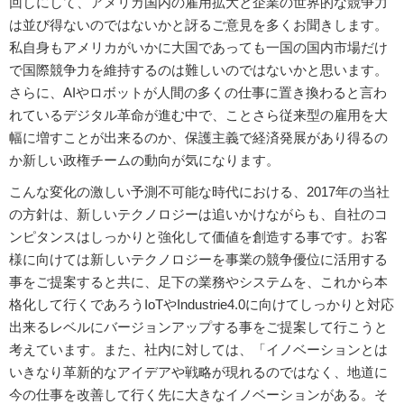
回しにして、アメリカ国内の雇用拡大と企業の世界的な競争力
は並び得ないのではないかと訝るご意見を多くお聞きします。
私自身もアメリカがいかに大国であっても一国の国内市場だけ
で国際競争力を維持するのは難しいのではないかと思います。
さらに、AIやロボットが人間の多くの仕事に置き換わると言わ
れているデジタル革命が進む中で、ことさら従来型の雇用を大
幅に増すことが出来るのか、保護主義で経済発展があり得るの
か新しい政権チームの動向が気になります。
こんな変化の激しい予測不可能な時代における、2017年の当社
の方針は、新しいテクノロジーは追いかけながらも、自社のコ
ンピタンスはしっかりと強化して価値を創造する事です。お客
様に向けては新しいテクノロジーを事業の競争優位に活用する
事をご提案すると共に、足下の業務やシステムを、これから本
格化して行くであろうIoTやIndustrie4.0に向けてしっかりと対応
出来るレベルにバージョンアップする事をご提案して行こうと
考えています。また、社内に対しては、「イノベーションとは
いきなり革新的なアイデアや戦略が現れるのではなく、地道に
今の仕事を改善して行く先に大きなイノベーションがある。そ