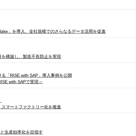
owflake」を導入、全社規模でのさらなるデータ活用を促進
盤を構築し、製造不良防止を実現
RISE with SAP」導入事例を公開
 with SAPで実現～
：
、スマートファクトリー化を推進
ト改善と生産効率化を目指す