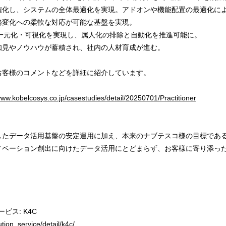
明確化し、システムの全体最適化を実現。アドオンや機能配置の最適化に
変化への柔軟な対応が可能な基盤を実現。
の一元化・可視化を実現し、属人化の排除と自動化を推進可能に。
知見やノウハウが蓄積され、社内の人材育成が進む。
お客様のコメントなどを詳細に紹介しています。
www.kobelcosys.co.jp/casestudies/detail/20250701/Practitioner
したデータ活用基盤の安定運用に加え、本来のナブテスコ様の目標であ
ノベーション創出に向けたデータ活用にとどまらず、お客様に寄り添っ
ビス: K4C
tion_service/detail/k4c/