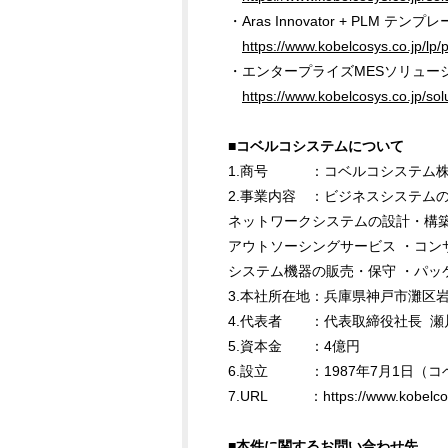
・Aras Innovator + PLM テンプ
https://www.kobelcosys.co.jp/lp/
・エンタープライズMESソリューション 
https://www.kobelcosys.co.jp/sol
■コベルコシステムについて
1.商号 ：コベルコシステム株
2.事業内容 ：ビジネスシステム
ネットワークシステムの設計・構築
アウトソーシングサービス ・コン
システム機器の販売・保守 ・パッ
3.本社所在地：兵庫県神戸市灘区岩
4.代表者 ：代表取締役社長 瀬
5.資本金 ：4億円
6.設立 ：1987年7月1日（
7.URL ：https://www.kobelcosy
■本件に関するお問い合わせ先