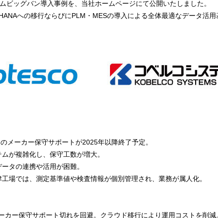
テムビッグバン導入事例を、当社ホームページにて公開いたしました。
 S/4HANAへの移行ならびにPLM・MESの導入による全体最適なデー
3）のメーカー保守サポートが2025年以降終了予定。
テムが複雑化し、保守工数が増大。
データの連携や活用が困難。
津工場では、測定基準値や検査情報が個別管理され、業務が属人化。
よりメーカー保守サポート切れを回避。クラウド移行により運用コストを削減