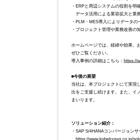
・ERPと周辺システムの役割を
データ活用による業容拡大と業務
・PLM・MES導入によりデータ
・プロジェクト管理や業務改善の
ホームページでは、経緯や効果、
ぜひご覧ください。
導入事例の詳細はこちら：
https://
■今後の展望
当社は、本プロジェクトにて実現
出をご支援し続けます。また、イ
まいります。
ソリューション紹介：
・SAP S/4HANAコンバージョンサー
https://www.kobelcosys.co.jp/solu