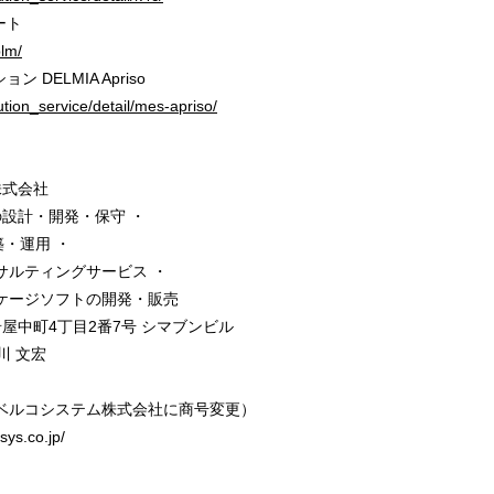
レート
plm/
DELMIA Apriso
ution_service/detail/mes-apriso/
式会社
の設計・開発・保守 ・
・運用 ・
サルティングサービス ・
ケージソフトの開発・販売
屋中町4丁目2番7号 シマブンビル
川 文宏
コベルコシステム株式会社に商号変更）
s.co.jp/