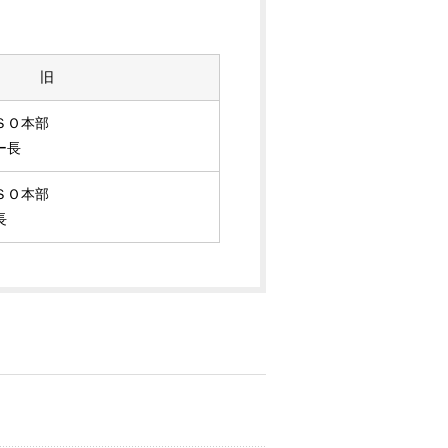
旧
ＳＯ本部
ー長
ＳＯ本部
長