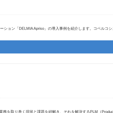
ション「DELMIA Apriso」の導入事例を紹介します。コベル
現状と課題を紐解き、それを解決するPLM（Product Lifecycle