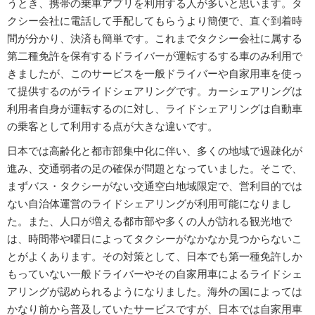
うとき、携帯の乗車アプリを利用する人が多いと思います。タ
クシー会社に電話して手配してもらうより簡便で、直ぐ到着時
間が分かり、決済も簡単です。これまでタクシー会社に属する
第二種免許を保有するドライバーが運転するする車のみ利用で
きましたが、このサービスを一般ドライバーや自家用車を使っ
て提供するのがライドシェアリングです。カーシェアリングは
利用者自身が運転するのに対し、ライドシェアリングは自動車
の乗客として利用する点が大きな違いです。
日本では高齢化と都市部集中化に伴い、多くの地域で過疎化が
進み、交通弱者の足の確保が問題となっていました。そこで、
まずバス・タクシーがない交通空白地域限定で、営利目的では
ない自治体運営のライドシェアリングが利用可能になりまし
た。また、人口が増える都市部や多くの人が訪れる観光地で
は、時間帯や曜日によってタクシーがなかなか見つからないこ
とがよくあります。その対策として、日本でも第一種免許しか
もっていない一般ドライバーやその自家用車によるライドシェ
アリングが認められるようになりました。海外の国によっては
かなり前から普及していたサービスですが、日本では自家用車