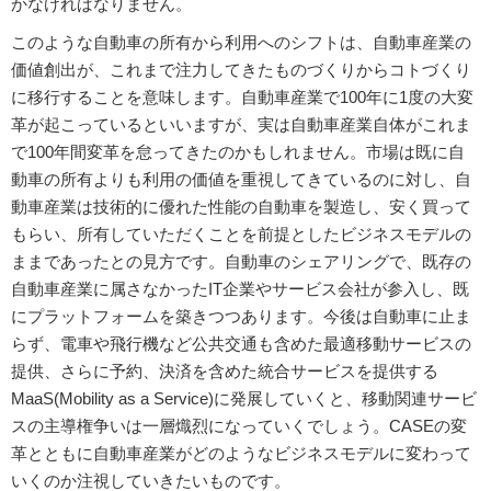
かなければなりません。
このような自動車の所有から利用へのシフトは、自動車産業の
価値創出が、これまで注力してきたものづくりからコトづくり
に移行することを意味します。自動車産業で100年に1度の大変
革が起こっているといいますが、実は自動車産業自体がこれま
で100年間変革を怠ってきたのかもしれません。市場は既に自
動車の所有よりも利用の価値を重視してきているのに対し、自
動車産業は技術的に優れた性能の自動車を製造し、安く買って
もらい、所有していただくことを前提としたビジネスモデルの
ままであったとの見方です。自動車のシェアリングで、既存の
自動車産業に属さなかったIT企業やサービス会社が参入し、既
にプラットフォームを築きつつあります。今後は自動車に止ま
らず、電車や飛行機など公共交通も含めた最適移動サービスの
提供、さらに予約、決済を含めた統合サービスを提供する
MaaS(Mobility as a Service)に発展していくと、移動関連サービ
スの主導権争いは一層熾烈になっていくでしょう。CASEの変
革とともに自動車産業がどのようなビジネスモデルに変わって
いくのか注視していきたいものです。