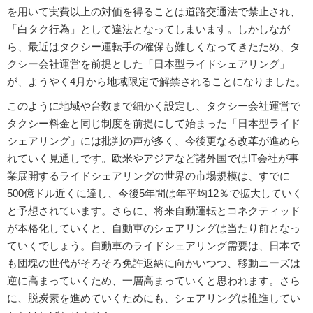
を用いて実費以上の対価を得ることは道路交通法で禁止され、
「白タク行為」として違法となってしまいます。しかしなが
ら、最近はタクシー運転手の確保も難しくなってきたため、タ
クシー会社運営を前提とした「日本型ライドシェアリング」
が、ようやく4月から地域限定で解禁されることになりました。
このように地域や台数まで細かく設定し、タクシー会社運営で
タクシー料金と同じ制度を前提にして始まった「日本型ライド
シェアリング」には批判の声が多く、今後更なる改革が進めら
れていく見通しです。欧米やアジアなど諸外国ではIT会社が事
業展開するライドシェアリングの世界の市場規模は、すでに
500億ドル近くに達し、今後5年間は年平均12％で拡大していく
と予想されています。さらに、将来自動運転とコネクティッド
が本格化していくと、自動車のシェアリングは当たり前となっ
ていくでしょう。自動車のライドシェアリング需要は、日本で
も団塊の世代がそろそろ免許返納に向かいつつ、移動ニーズは
逆に高まっていくため、一層高まっていくと思われます。さら
に、脱炭素を進めていくためにも、シェアリングは推進してい