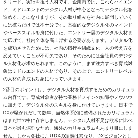
をリード、実行を担う人材です。企業内では、これらハイエン
ド、ミドルエンドのデジタル人材が中心となってデジタル化を
進めることになりますが、その取り組みを社内に展開していく
には彼らだけでは不十分です。基礎的なデジタル化のマインド
やベーススキルを身に付けた、エントリー層のデジタル人材ま
で広げて、社内全体を底上げする必要があります。デジタル化
を成功させるためには、社内の慣行や組織文化、人の考え方を
変えていくことが不可欠であり、そのためには全社員のデジタ
ル人材化が求められます。このように、まず注力すべき育成対
象はミドルエンドの人材であり、その上で、エントリーレベル
の人材の育成も対象になっていきます。
2番目のポイントは、デジタル人材を育成するためのカリキュラ
ム内容です。育成対象者が持つ業務ドメインの知識やノウハウ
に加えて、デジタル化のスキルを身に付けていきます。日本で
DXが騒がれだして数年、当然体系的に整備されたカリキュラム
はまだ世の中に存在しません。デジタル人材不足は欧米に比べ
日本が最も深刻なため、海外のカリキュラムもあまり目にしま
せん。しかも各社によりDXの定義は異なり、DXビジョンとし