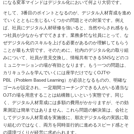
になる変革マインドはデジタル化において何より大切です。
そして、3番目のポイントとなるのが、デジタル人材育成を進め
ていくとともに生じるいくつかの問題とその対策です。例え
ば、社員にデジタル人材研修を強いると、当然やらされ感をも
つ社員が少なからずでてきます。業務多忙な社員にとって、な
ぜデジタル化のスキルを上げる必要があるのか理解してもらう
ことが最も大切です。そのために、社内のデジタル化の取り組
みについて、社員が意見交換し、情報共有できるSNSなどのコ
ミュニケーションの場が有効となります。もう一つの問題は、
カリキュラムを学んでいくには座学だけでなくOJTや
PBL（Problem Based Learning）が必須となるものの、明確な
ゴールが設定され、一定期間コーチングできる人がいる適当な
OJTの場を用意することは結構難しいという実態です。同じ
く、デジタル人材育成には多額の費用がかかりますが、その効
果測定は簡単ではありません。これら問題の解決策は、会社と
してデジタル人材育成を実施後に、順次デジタル化の実践に取
り組むのではなく、両方を同時並行的に進めるスピード感とそ
の環境づくりが経営に求められます。