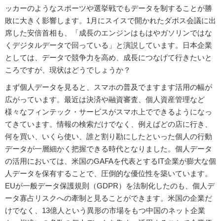
ッカーのようなスポーツや選挙戦でもデータを制することが勝
敗に大きく影響します。1月にスイスで開かれたダボス会議に出
席した安倍首相も、「成長のエンジンはもはやガソリンではな
くデジタルデータで回っている」と演説しています。日本企業
としては、データで競争力を高め、成長につなげて行きたいと
ころですが、現状はどうでしょうか？
まず個人データを見ると、スマホの普及でますます活用の幅が
広がっています。最近は決済や融資審査、個人資産管理など
様々なフィンテック・サービスがスマホ上でできるようになっ
てきています。情報の検索だけでなく、例えばどの店に行き、
何を買い、いくら使い、誰と割り勘にしたといった個人の行動
データが一層細かく把握できる時代となりました。個人データ
の活用においては、米国のGAFAを代表とするIT企業が膨大な個
人データを保有することで、圧倒的な優位性を築いています。
EUが一般データ保護規則（GDPR）を法制化したのも、個人デ
ータ寡占リスクへの牽制と見ることができます。米国の企業だ
けでなく、13億人という異形の市場をもつ中国のネット企業