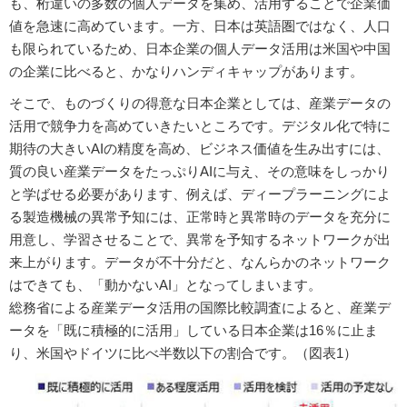
も、桁違いの多数の個人データを集め、活用することで企業価
値を急速に高めています。一方、日本は英語圏ではなく、人口
も限られているため、日本企業の個人データ活用は米国や中国
の企業に比べると、かなりハンディキャップがあります。
そこで、ものづくりの得意な日本企業としては、産業データの
活用で競争力を高めていきたいところです。デジタル化で特に
期待の大きいAIの精度を高め、ビジネス価値を生み出すには、
質の良い産業データをたっぷりAIに与え、その意味をしっかり
と学ばせる必要があります、例えば、ディープラーニングによ
る製造機械の異常予知には、正常時と異常時のデータを充分に
用意し、学習させることで、異常を予知するネットワークが出
来上がります。データが不十分だと、なんらかのネットワーク
はできても、「動かないAI」となってしまいます。
総務省による産業データ活用の国際比較調査によると、産業デ
ータを「既に積極的に活用」している日本企業は16％に止ま
り、米国やドイツに比べ半数以下の割合です。（図表1）