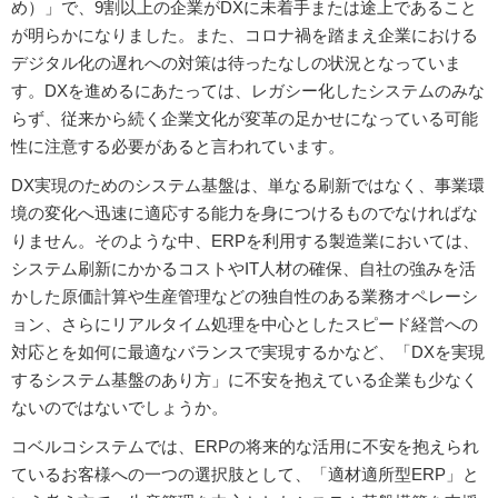
め）」で、9割以上の企業がDXに未着手または途上であること
が明らかになりました。また、コロナ禍を踏まえ企業における
デジタル化の遅れへの対策は待ったなしの状況となっていま
す。DXを進めるにあたっては、レガシー化したシステムのみな
らず、従来から続く企業文化が変革の足かせになっている可能
性に注意する必要があると言われています。
DX実現のためのシステム基盤は、単なる刷新ではなく、事業環
境の変化へ迅速に適応する能力を身につけるものでなければな
りません。そのような中、ERPを利用する製造業においては、
システム刷新にかかるコストやIT人材の確保、自社の強みを活
かした原価計算や生産管理などの独自性のある業務オペレーシ
ョン、さらにリアルタイム処理を中心としたスピード経営への
対応とを如何に最適なバランスで実現するかなど、「DXを実現
するシステム基盤のあり方」に不安を抱えている企業も少なく
ないのではないでしょうか。
コベルコシステムでは、ERPの将来的な活用に不安を抱えられ
ているお客様への一つの選択肢として、「適材適所型ERP」と