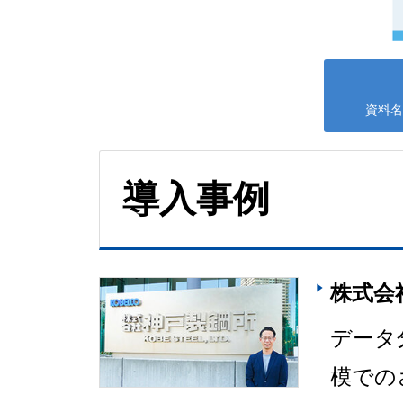
資料名
導入事例
株式会
データ分
模での