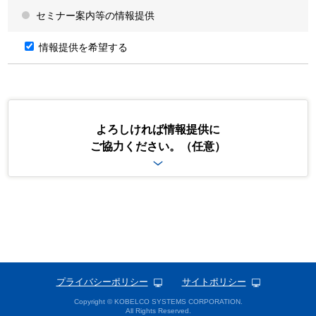
個人情報登録の任意性および当該情報を登録いただけなかった場合
セミナー案内等の情報提供
に生じる結果について
個人情報を当社に登録いただくか否かは、ご自身が判断されるこ
情報提供を希望する
とであり任意です。ただし、当社が求める個人情報を登録いただ
けない場合や必要項目に不足等があった場合には、当社からの情
報やサービスの提供ができない場合や、その提供範囲が制限され
る場合、お問合せ・ご要望に回答できない場合があることをあら
かじめご承知おきください。
特定個人情報の取扱いについて
よろしければ情報提供に
ご協力ください。（任意）
当社は、個人番号及び特定個人情報（以下、「特定個人情報等」とい
います。）の適正な取扱いの確保について組織として取り組むため
に、「行政手続における特定の個人を識別するための番号の利用等に
関する法律」（以下、「番号法」という。）、その他の規範を遵守
し、特定個人情報等の適正な取扱いを行います。
当社は、取得した特定個人情報等について、ご本人のご同意をいただ
いている場合であっても、番号法が認める場合を除き、第三者へ提供
いたしません。
当社は、お預かりした特定個人情報等の漏えい、き損または滅失の防
止等、特定個人情報等の必要かつ適切な管理のために、取扱規程等を
策定するとともに、番号法その他の関連法令およびガイドライン等に
規定する安全管理措置を講じます。
プライバシーポリシー
サイトポリシー
第三者提供について
Copyright © KOBELCO SYSTEMS CORPORATION.
All Rights Reserved.