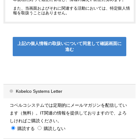
また、当画面およびそれに関連する活動においては、特定個人情
報を取扱うことはありません。
利用目的
当社では、以下の利用目的の範囲内で個人情報を利用いたしま
す。なお、個別に利用目的を通知・公表する場合には、その利用
上記の個人情報の取扱いについて同意して
確認画面に
目的によるものとします。また、当社では、目的の範囲内であっ
進む
ても、違法または不当な行為を助長または誘発するおそれがある
方法で個人情報を利用しません。
当社ホームページのご利用ユーザー様から
入手した情報
「ソリューション・導入事例に関するお問い合わせ」のページで
Kobelco Systems Letter
は、製品・サービスに関する保守やサポート、アフターサービス
等各種サービスの当社、当社と資本関係のある企業および当社の
ビジネスパートナー
が取り扱う商品・サービスに関するご案内を
するため
コベルコシステムでは定期的にメールマガジンを配信してい
(1)ソリューション・導入事例に関するお問い合わせへの対応
ます（無料）。IT関連の情報を提供しておりますので、よろ
(2)製品・サービス、導入事例に関する案内
(3)製品・サービス紹介資料・カタログの配布
しければご購読ください。
(4)当社が開催または協賛・出展するセミナー・イベント・展示会の案内
購読する
(5)メールマガジン（Kobelco Systems Letter）の配信
購読しない