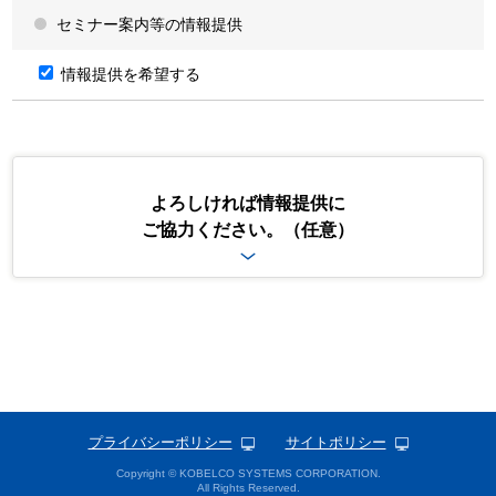
個人情報登録の任意性および当該情報を登録いただけなかった場合
セミナー案内等の情報提供
に生じる結果について
個人情報を当社に登録いただくか否かは、ご自身が判断されるこ
情報提供を希望する
とであり任意です。ただし、当社が求める個人情報を登録いただ
けない場合や必要項目に不足等があった場合には、当社からの情
報やサービスの提供ができない場合や、その提供範囲が制限され
る場合、お問合せ・ご要望に回答できない場合があることをあら
かじめご承知おきください。
特定個人情報の取扱いについて
よろしければ情報提供に
ご協力ください。（任意）
当社は、個人番号及び特定個人情報（以下、「特定個人情報等」とい
います。）の適正な取扱いの確保について組織として取り組むため
に、「行政手続における特定の個人を識別するための番号の利用等に
関する法律」（以下、「番号法」という。）、その他の規範を遵守
し、特定個人情報等の適正な取扱いを行います。
当社は、取得した特定個人情報等について、ご本人のご同意をいただ
いている場合であっても、番号法が認める場合を除き、第三者へ提供
いたしません。
当社は、お預かりした特定個人情報等の漏えい、き損または滅失の防
止等、特定個人情報等の必要かつ適切な管理のために、取扱規程等を
策定するとともに、番号法その他の関連法令およびガイドライン等に
規定する安全管理措置を講じます。
プライバシーポリシー
サイトポリシー
第三者提供について
Copyright © KOBELCO SYSTEMS CORPORATION.
All Rights Reserved.