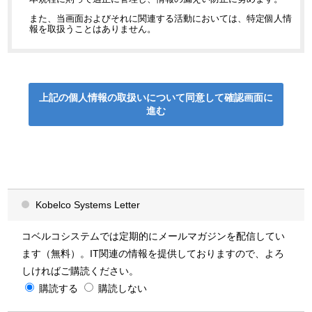
また、当画面およびそれに関連する活動においては、特定個人情
報を取扱うことはありません。
利用目的
当社では、以下の利用目的の範囲内で個人情報を利用いたしま
す。なお、個別に利用目的を通知・公表する場合には、その利用
上記の個人情報の取扱いについて同意して
確認画面に
目的によるものとします。また、当社では、目的の範囲内であっ
進む
ても、違法または不当な行為を助長または誘発するおそれがある
方法で個人情報を利用しません。
当社ホームページのご利用ユーザー様から
入手した情報
「ソリューション・導入事例に関するお問い合わせ」のページで
Kobelco Systems Letter
は、製品・サービスに関する保守やサポート、アフターサービス
等各種サービスの当社、当社と資本関係のある企業および当社の
ビジネスパートナー
が取り扱う商品・サービスに関するご案内を
するため
コベルコシステムでは定期的にメールマガジンを配信してい
(1)ソリューション・導入事例に関するお問い合わせへの対応
ます（無料）。IT関連の情報を提供しておりますので、よろ
(2)製品・サービス、導入事例に関する案内
(3)製品・サービス紹介資料・カタログの配布
しければご購読ください。
(4)当社が開催または協賛・出展するセミナー・イベント・展示会の案内
購読する
(5)メールマガジン（Kobelco Systems Letter）の配信
購読しない