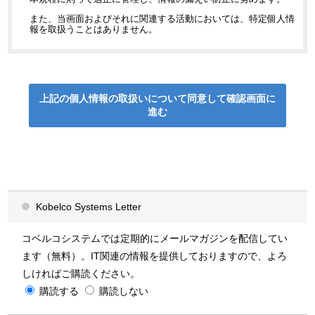
また、当画面およびそれに関連する活動においては、特定個人情
報を取扱うことはありません。
利用目的
当社では、以下の利用目的の範囲内で個人情報を利用いたしま
す。なお、個別に利用目的を通知・公表する場合には、その利用
上記の個人情報の取扱いについて同意して
確認画面に
目的によるものとします。また、当社では、目的の範囲内であっ
進む
ても、違法または不当な行為を助長または誘発するおそれがある
方法で個人情報を利用しません。
当社ホームページのご利用ユーザー様から
入手した情報
「ソリューション・導入事例に関するお問い合わせ」のページで
Kobelco Systems Letter
は、製品・サービスに関する保守やサポート、アフターサービス
等各種サービスの当社、当社と資本関係のある企業および当社の
ビジネスパートナー
が取り扱う商品・サービスに関するご案内を
するため
コベルコシステムでは定期的にメールマガジンを配信してい
(1)ソリューション・導入事例に関するお問い合わせへの対応
ます（無料）。IT関連の情報を提供しておりますので、よろ
(2)製品・サービス、導入事例に関する案内
(3)製品・サービス紹介資料・カタログの配布
しければご購読ください。
(4)当社が開催または協賛・出展するセミナー・イベント・展示会の案内
購読する
(5)メールマガジン（Kobelco Systems Letter）の配信
購読しない