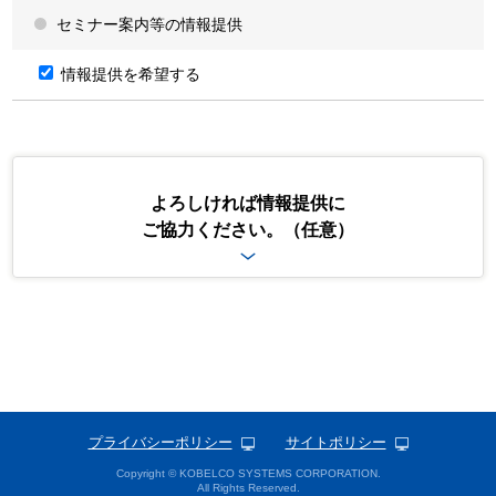
個人情報登録の任意性および当該情報を登録いただけなかった場合
セミナー案内等の情報提供
に生じる結果について
個人情報を当社に登録いただくか否かは、ご自身が判断されるこ
情報提供を希望する
とであり任意です。ただし、当社が求める個人情報を登録いただ
けない場合や必要項目に不足等があった場合には、当社からの情
報やサービスの提供ができない場合や、その提供範囲が制限され
る場合、お問合せ・ご要望に回答できない場合があることをあら
かじめご承知おきください。
特定個人情報の取扱いについて
よろしければ情報提供に
ご協力ください。（任意）
当社は、個人番号及び特定個人情報（以下、「特定個人情報等」とい
います。）の適正な取扱いの確保について組織として取り組むため
に、「行政手続における特定の個人を識別するための番号の利用等に
関する法律」（以下、「番号法」という。）、その他の規範を遵守
し、特定個人情報等の適正な取扱いを行います。
当社は、取得した特定個人情報等について、ご本人のご同意をいただ
いている場合であっても、番号法が認める場合を除き、第三者へ提供
いたしません。
当社は、お預かりした特定個人情報等の漏えい、き損または滅失の防
止等、特定個人情報等の必要かつ適切な管理のために、取扱規程等を
策定するとともに、番号法その他の関連法令およびガイドライン等に
規定する安全管理措置を講じます。
プライバシーポリシー
サイトポリシー
第三者提供について
Copyright © KOBELCO SYSTEMS CORPORATION.
All Rights Reserved.