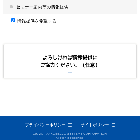
個人情報登録の任意性および当該情報を登録いただけなかった場合
セミナー案内等の情報提供
に生じる結果について
個人情報を当社に登録いただくか否かは、ご自身が判断されるこ
情報提供を希望する
とであり任意です。ただし、当社が求める個人情報を登録いただ
けない場合や必要項目に不足等があった場合には、当社からの情
報やサービスの提供ができない場合や、その提供範囲が制限され
る場合、お問合せ・ご要望に回答できない場合があることをあら
かじめご承知おきください。
特定個人情報の取扱いについて
よろしければ情報提供に
ご協力ください。（任意）
当社は、個人番号及び特定個人情報（以下、「特定個人情報等」とい
います。）の適正な取扱いの確保について組織として取り組むため
に、「行政手続における特定の個人を識別するための番号の利用等に
関する法律」（以下、「番号法」という。）、その他の規範を遵守
し、特定個人情報等の適正な取扱いを行います。
当社は、取得した特定個人情報等について、ご本人のご同意をいただ
いている場合であっても、番号法が認める場合を除き、第三者へ提供
いたしません。
当社は、お預かりした特定個人情報等の漏えい、き損または滅失の防
止等、特定個人情報等の必要かつ適切な管理のために、取扱規程等を
策定するとともに、番号法その他の関連法令およびガイドライン等に
規定する安全管理措置を講じます。
プライバシーポリシー
サイトポリシー
第三者提供について
Copyright © KOBELCO SYSTEMS CORPORATION.
All Rights Reserved.