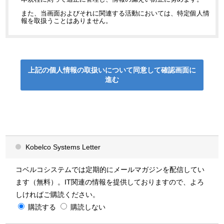
また、当画面およびそれに関連する活動においては、特定個人情
報を取扱うことはありません。
利用目的
当社では、以下の利用目的の範囲内で個人情報を利用いたしま
す。なお、個別に利用目的を通知・公表する場合には、その利用
上記の個人情報の取扱いについて同意して
確認画面に
目的によるものとします。また、当社では、目的の範囲内であっ
進む
ても、違法または不当な行為を助長または誘発するおそれがある
方法で個人情報を利用しません。
当社ホームページのご利用ユーザー様から
入手した情報
「ソリューション・導入事例に関するお問い合わせ」のページで
Kobelco Systems Letter
は、製品・サービスに関する保守やサポート、アフターサービス
等各種サービスの当社、当社と資本関係のある企業および当社の
ビジネスパートナー
が取り扱う商品・サービスに関するご案内を
するため
コベルコシステムでは定期的にメールマガジンを配信してい
(1)ソリューション・導入事例に関するお問い合わせへの対応
ます（無料）。IT関連の情報を提供しておりますので、よろ
(2)製品・サービス、導入事例に関する案内
(3)製品・サービス紹介資料・カタログの配布
しければご購読ください。
(4)当社が開催または協賛・出展するセミナー・イベント・展示会の案内
購読する
(5)メールマガジン（Kobelco Systems Letter）の配信
購読しない