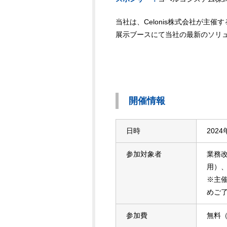
当社は、Celonis株式会社が主催するCe
展示ブースにて当社の最新のソリュ
開催情報
日時
2024
参加対象者
業務
用）
※主
めご
参加費
無料