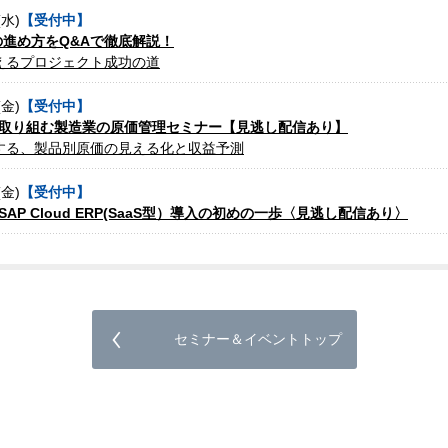
(水)
【受付中】
トの進め方をQ&Aで徹底解説！
えるプロジェクト成功の道
(金)
【受付中】
取り組む製造業の原価管理セミナー【見逃し配信あり】
する、製品別原価の見える化と収益予測
(金)
【受付中】
AP Cloud ERP(SaaS型）導入の初めの一歩〈見逃し配信あり〉
セミナー＆イベントトップ