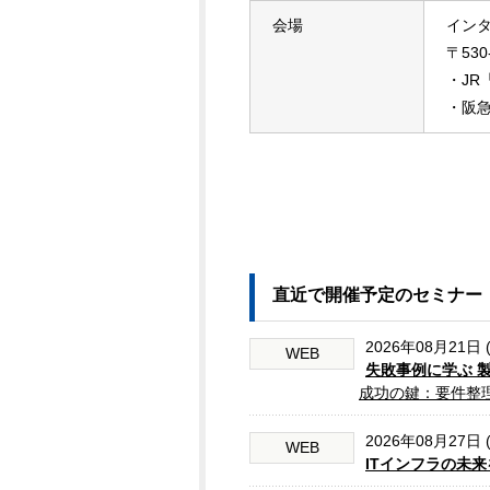
会場
イン
〒53
・JR
・阪急
直近で開催予定のセミナー
2026年08月21日 
WEB
失敗事例に学ぶ 
成功の鍵：要件整
2026年08月27日 
WEB
ITインフラの未